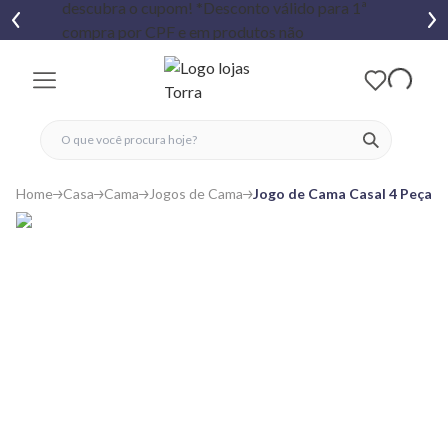
fechar menu
fechar menu
 favoritos
ver produtos
Home
Casa
Cama
Jogos de Cama
Jogo de Cama Casal 4 Peças 