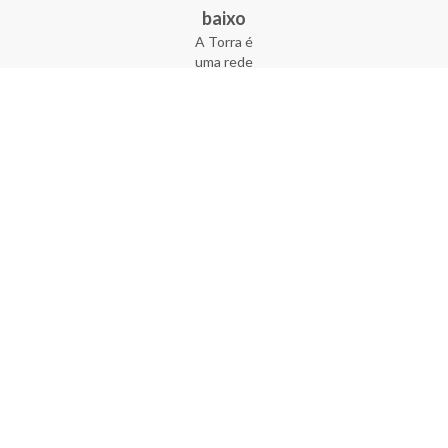
baixo
A Torra é
uma rede
varejista
que conta
com 90
lojas em 17
estados
brasileiros,
além da loja
online - site
e aplicativo.
Fundada há
33 anos no
coração do
Brás, a
empresa foi
criada com
o sonho de
transformar
o varejo
popular,