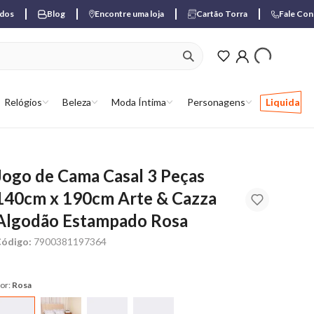
ados
Blog
Encontre uma loja
Cartão Torra
Fale Co
ver produtos favori
Relógios
Beleza
Moda Íntima
Personagens
Liquida
Jogo de Cama Casal 3 Peças
140cm x 190cm Arte & Cazza
Algodão Estampado Rosa
ódigo:
7900381197364
or:
Rosa