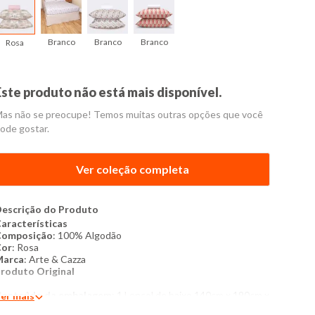
Branco
Branco
Branco
Rosa
Este produto não está mais disponível.
as não se preocupe! Temos muitas outras opções que você
ode gostar.
Ver coleção completa
escrição do Produto
aracterísticas
Composição
: 100% Algodão
Cor
: Rosa
Marca
: Arte & Cazza
roduto Original
onteúdo da embalagem
: 1 Lençol de baixo 140cm x 190cm x
er mais
0cm, com elástico em toda a volta, 2 Fronhas 50cm x 70cm.