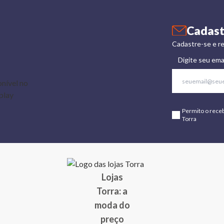
Cadast
Cadastre-se e re
Digite seu ema
Permito o rece
Torra
Lojas
Torra: a
moda do
preço