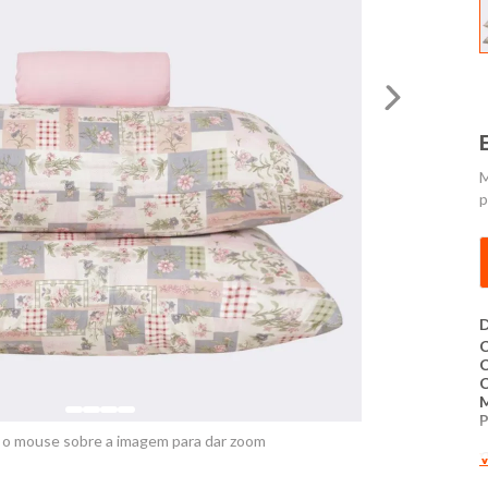
M
p
D
C
P
 o mouse sobre a imagem para dar zoom
C
V
3