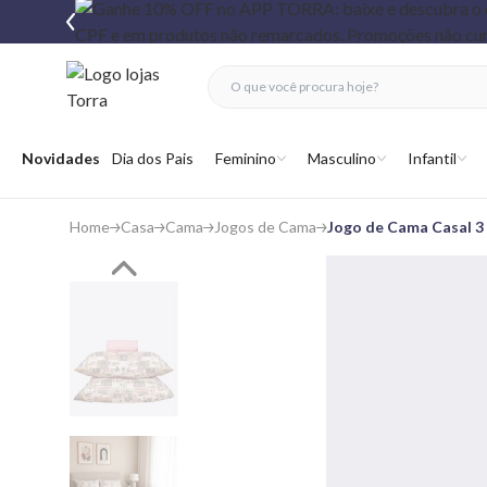
fechar menu
fechar menu
 favoritos
Abrir menu
Novidades
Dia dos Pais
Feminino
Masculino
Infantil
Home
Casa
Cama
Jogos de Cama
Jogo de Cama Casal 3