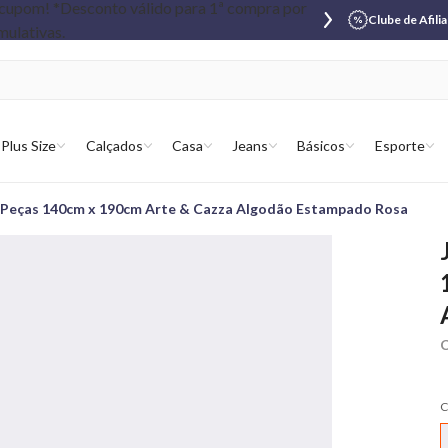
Clube de Afili
Plus Size
Calçados
Casa
Jeans
Básicos
Esporte
 Peças 140cm x 190cm Arte & Cazza Algodão Estampado Rosa
C
C