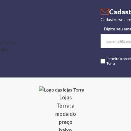
Cadast
Cadastre-se e re
Digite seu ema
Permito o rece
Torra
Lojas
Torra: a
moda do
preço
baixo