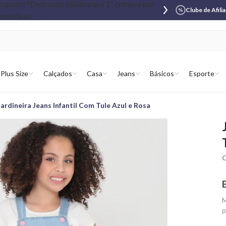
Clube de Afili
Plus Size
Calçados
Casa
Jeans
Básicos
Esporte
Jardineira Jeans Infantil Com Tule Azul e Rosa
C
M
p