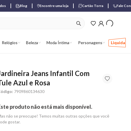
ados
Blog
Encontre uma loja
Cartão Torra
Fale Co
ver produtos favori
Relógios
Beleza
Moda Íntima
Personagens
Liquida
Jardineira Jeans Infantil Com
Tule Azul e Rosa
ódigo:
7909860134630
Este produto não está mais disponível.
as não se preocupe! Temos muitas outras opções que você
ode gostar.