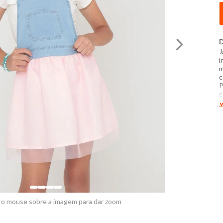
D
J
i
m
c
P
c
M
V
c
a
d
c
N
f
 o mouse sobre a imagem para dar zoom