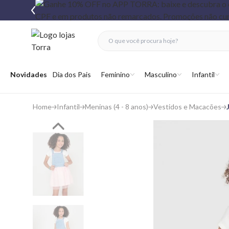
fechar menu
fechar menu
 favoritos
Abrir menu
Novidades
Dia dos Pais
Feminino
Masculino
Infantil
Home
Infantil
Meninas (4 - 8 anos)
Vestidos e Macacões