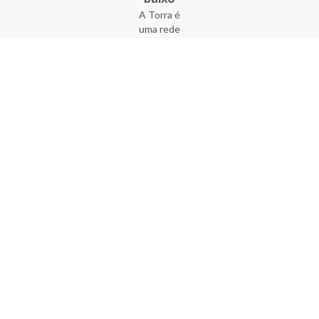
A Torra é
uma rede
varejista
que conta
com 90
lojas em 17
estados
brasileiros,
além da loja
online - site
e aplicativo.
Fundada há
33 anos no
coração do
Brás, a
empresa foi
criada com
o sonho de
transformar
o varejo
popular,
tornando-