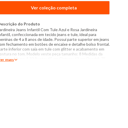
Ver coleção completa
escrição do Produto
ardineira Jeans Infantil Com Tule Azul e Rosa Jardineira
nfantil, confeccionada em tecido jeans e tule, ideal para
eninas de 4 a 8 anos de idade. Possui parte superior em jeans
om fechamento em botões de encaixe e detalhe bolso frontal.
arte inferior com saia em tule com glitter e acabamento em
ostura no tom. Modelo veste peça tamanho: 8 Medidas da
odelo: Altura: 1,32 Busto: 65 cm Cintura: 62 cm Quadril: 75
er mais
m Manequim: 8 Especificações: - Composição: Superior 100%
lgodão Tule 100% poliéster - Produzido no Brasil - Instruções
e lavagem: Não lavar na água Não usar alvejante a base de
loro Proibido usar secadora Secar na horizontal sem torcer
ão passar Não lavar a seco O tom das cores dos produtos nas
otos podem sofrer variações em decorrência do flash.