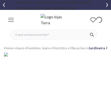
fechar menu
fechar menu
 favoritos
ver produtos
Home
Jeans
Feminino Jeans
Vestidos e Macacões
Jardineira Je