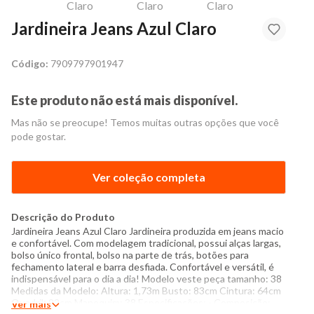
Jardineira Jeans Azul Claro
Código:
7909797901947
Este produto não está mais disponível.
Mas não se preocupe! Temos muitas outras opções que você
pode gostar.
Ver coleção completa
Descrição do Produto
Jardineira Jeans Azul Claro Jardineira produzida em jeans macio
e confortável. Com modelagem tradicional, possui alças largas,
bolso único frontal, bolso na parte de trás, botões para
fechamento lateral e barra desfiada. Confortável e versátil, é
indispensável para o dia a dia! Modelo veste peça tamanho: 38
Medidas da Modelo: Altura: 1,73m Busto: 83cm Cintura: 64cm
Quadril: 92cm Manequim: 38 Especificações: - Composição:
Ver mais