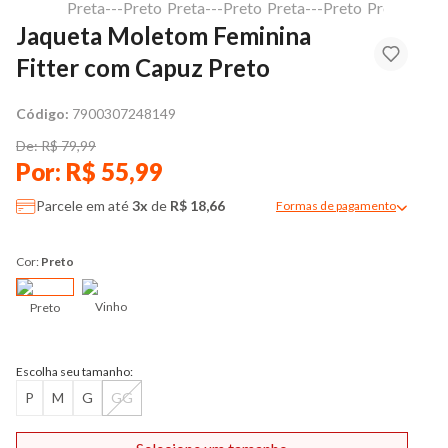
Jaqueta Moletom Feminina
Fitter com Capuz Preto
Código:
7900307248149
De: R$ 79,99
Por: R$ 55,99
Parcele em até
3x
de
R$ 18,66
Formas de pagamento
Modal de formas de pag
Cor:
Preto
Vinho
Preto
Escolha seu tamanho:
P
M
G
GG