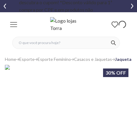
fechar menu
fechar menu
 favoritos
ver produtos
Home
Esporte
Esporte Feminino
Casacos e Jaquetas
Jaqueta M
30% OFF