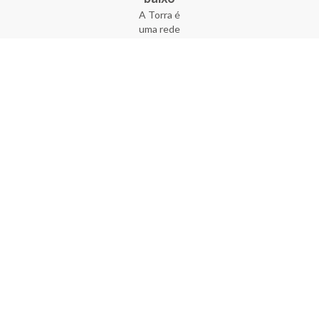
A Torra é
uma rede
varejista
que conta
com 90
lojas em 17
estados
brasileiros,
além da loja
online - site
e aplicativo.
Fundada há
33 anos no
coração do
Brás, a
empresa foi
criada com
o sonho de
transformar
o varejo
popular,
tornando-