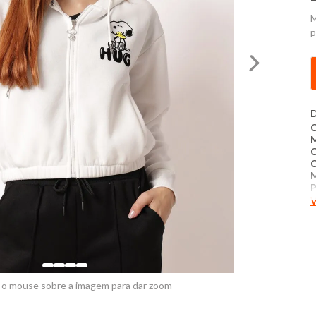
M
p
D
C
P
V
M
m
p
m
p
a
u
 o mouse sobre a imagem para dar zoom
i
n