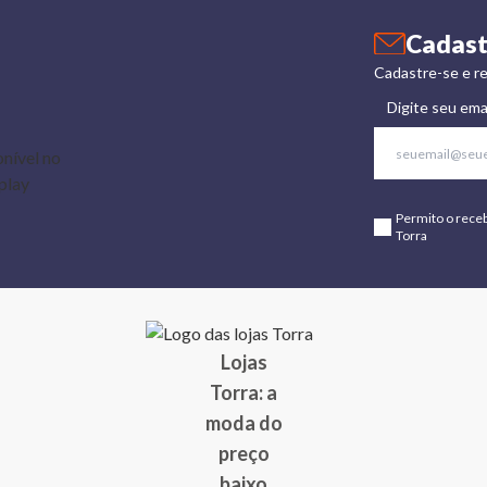
Cadast
Cadastre-se e re
Digite seu ema
Permito o rece
Torra
Lojas
Torra: a
moda do
preço
baixo