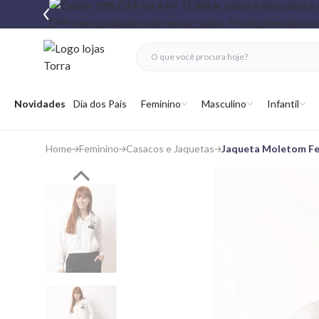
fechar menu
fechar menu
 favoritos
Abrir menu
Novidades
Dia dos Pais
Feminino
Masculino
Infantil
Home
Feminino
Casacos e Jaquetas
Jaqueta Moletom Fe