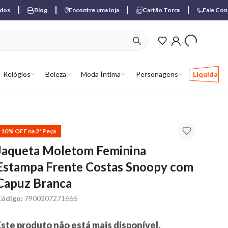
ados
Blog
Encontre uma loja
Cartão Torra
Fale Co
ver produtos favori
Relógios
Beleza
Moda Íntima
Personagens
Liquida
10% OFF na 2ª Peça
Jaqueta Moletom Feminina
Estampa Frente Costas Snoopy com
Capuz Branca
ódigo:
7900307271666
Este produto não está mais disponível.