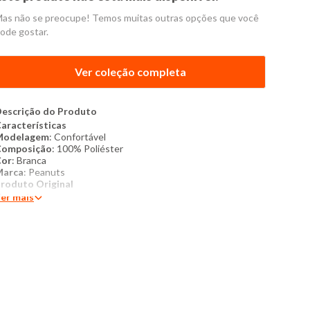
as não se preocupe! Temos muitas outras opções que você
ode gostar.
Ver coleção completa
escrição do Produto
aracterísticas
Modelagem
: Confortável
Composição
: 100% Poliéster
Cor
: Branca
Marca
: Peanuts
roduto Original
er mais
ais Detalhes:
Jaqueta feminina confeccionada em moletom
acio, apresentando estampa frontal e nas costas do icônico
ersonagem Snoopy. Esta peça une o conforto clássico do
oletom com a diversão do universo Peanuts, destacando-se
elo fechamento frontal por zíper, capuz e bolsos laterais. O
cabamento com elástico na barra e nos punhos proporciona
m ajuste perfeito ao corpo e ajuda a reter o calor, enquanto as
lustrações detalhadas do Snoopy conferem um toque lúdico e
ostálgico ao design. É a escolha ideal para quem busca uma