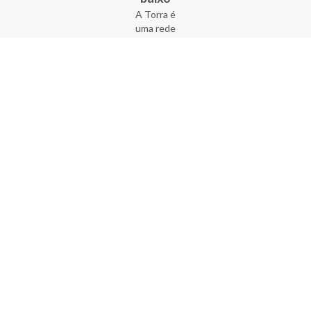
A Torra é
uma rede
varejista
que conta
com 90
lojas em 17
estados
brasileiros,
além da loja
online - site
e aplicativo.
Fundada há
33 anos no
coração do
Brás, a
empresa foi
criada com
o sonho de
transformar
o varejo
popular,
tornando-