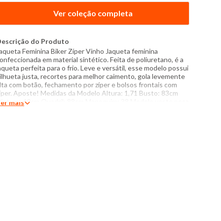
Ver coleção completa
escrição do Produto
aqueta Feminina Biker Zíper Vinho Jaqueta feminina
onfeccionada em material sintético. Feita de poliuretano, é a
aqueta perfeita para o frio. Leve e versátil, esse modelo possui
ilhueta justa, recortes para melhor caimento, gola levemente
lta com botão, fechamento por zíper e bolsos frontais com
íper. Aposte! Medidas da Modelo Altura: 1,71 Busto: 83cm
intura: 60cm Quadril: 88cm Manequim: 38 Modelo veste peça
er mais
amanho P Especificações: - Composição superfície: 100%
oliuretano - Composição base e forro: 100% poliéster -
roduzido na China - Instruções de lavagem: Lavar com
emperatura máxima de 30°C Não usar alvejante a base de
loro Proibido usar secadora Não passar Não lavar a seco O
om das cores dos produtos nas fotos podem sofrer variações
m decorrência do flash.