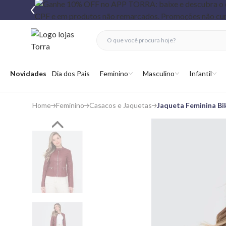
fechar menu
fechar menu
 favoritos
Abrir menu
Novidades
Dia dos Pais
Feminino
Masculino
Infantil
Home
Feminino
Casacos e Jaquetas
Jaqueta Feminina Bi