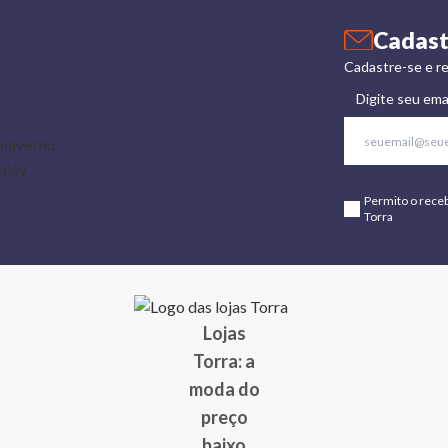
Cadast
Cadastre-se e re
Digite seu ema
Permito o rece
Torra
Lojas
Torra: a
moda do
preço
baixo