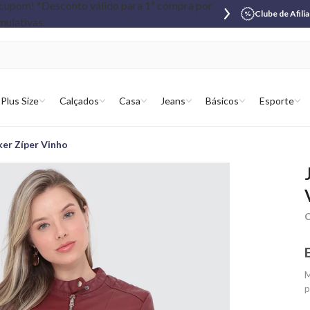
Clube de Afili
Plus Size
Calçados
Casa
Jeans
Básicos
Esporte
ker Zíper Vinho
C
M
p