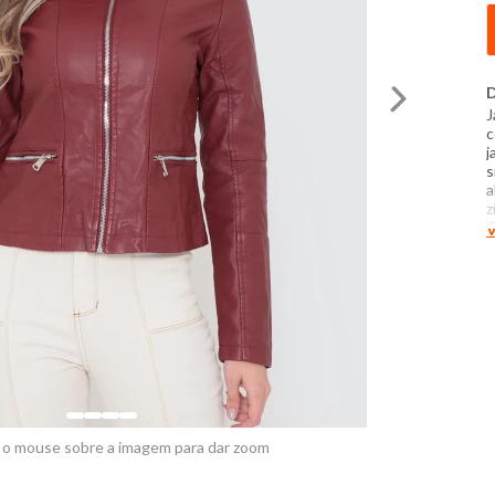
D
J
c
j
s
a
z
C
V
t
p
P
t
c
t
e
 o mouse sobre a imagem para dar zoom