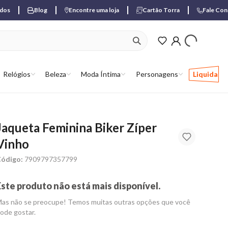
ados
Blog
Encontre uma loja
Cartão Torra
Fale Co
ver produtos favori
Relógios
Beleza
Moda Íntima
Personagens
Liquida
Jaqueta Feminina Biker Zíper
Vinho
ódigo:
7909797357799
Este produto não está mais disponível.
as não se preocupe! Temos muitas outras opções que você
ode gostar.