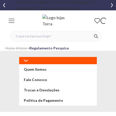
fechar menu
fechar menu
 favoritos
ver produtos
Home
Home
Regulamento Pesquisa
Quem Somos
Fale Conosco
Trocas e Devoluções
Política de Pagamento
Política de Entrega