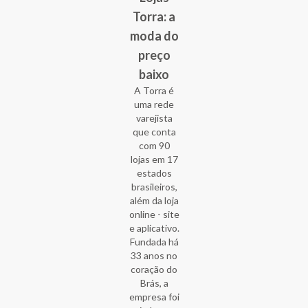
Torra: a
moda do
preço
baixo
A Torra é
uma rede
varejista
que conta
com 90
lojas em 17
estados
brasileiros,
além da loja
online - site
e aplicativo.
Fundada há
33 anos no
coração do
Brás, a
empresa foi