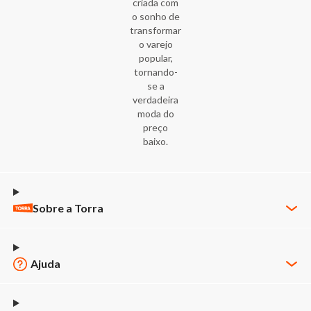
criada com
o sonho de
transformar
o varejo
popular,
tornando-
se a
verdadeira
moda do
preço
baixo.
Sobre a Torra
Quem Somos
Nossas Lojas
Ajuda
Trabalhe Conosco
Minha Conta