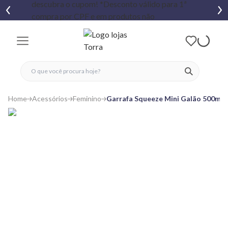
fechar menu
fechar menu
 favoritos
ver produtos
Home
Acessórios
Feminino
Garrafa Squeeze Mini Galão 500ml 