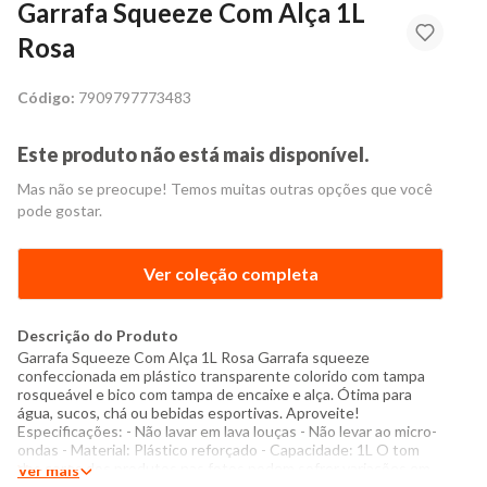
Garrafa Squeeze Com Alça 1L
Rosa
Código:
7909797773483
Este produto não está mais disponível.
Mas não se preocupe! Temos muitas outras opções que você
pode gostar.
Ver coleção completa
Descrição do Produto
Garrafa Squeeze Com Alça 1L Rosa Garrafa squeeze
confeccionada em plástico transparente colorido com tampa
rosqueável e bico com tampa de encaixe e alça. Ótima para
água, sucos, chá ou bebidas esportivas. Aproveite!
Especificações: - Não lavar em lava louças - Não levar ao micro-
ondas - Material: Plástico reforçado - Capacidade: 1L O tom
das cores dos produtos nas fotos podem sofrer variações em
Ver mais
decorrência do flash.