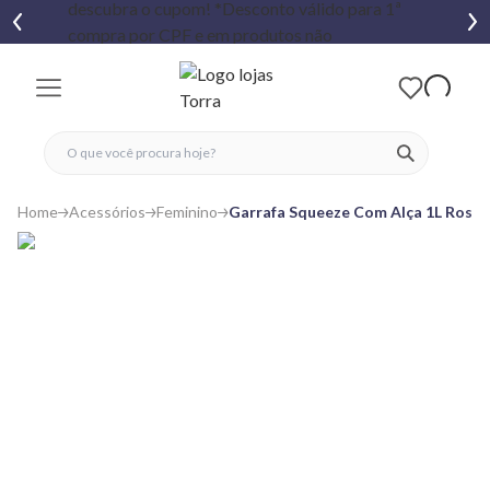
fechar menu
fechar menu
 favoritos
ver produtos
Home
Acessórios
Feminino
Garrafa Squeeze Com Alça 1L Rosa