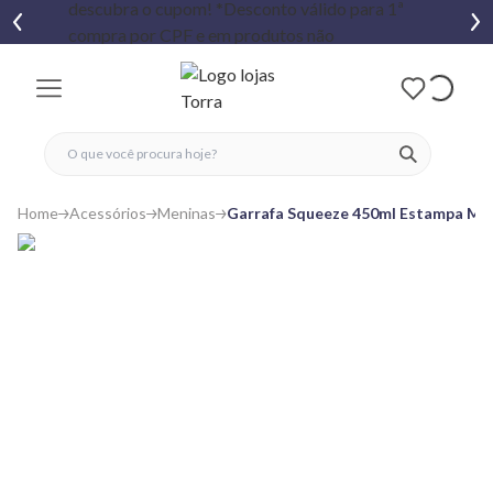
fechar menu
fechar menu
 favoritos
ver produtos
Home
Acessórios
Meninas
Garrafa Squeeze 450ml Estampa Min