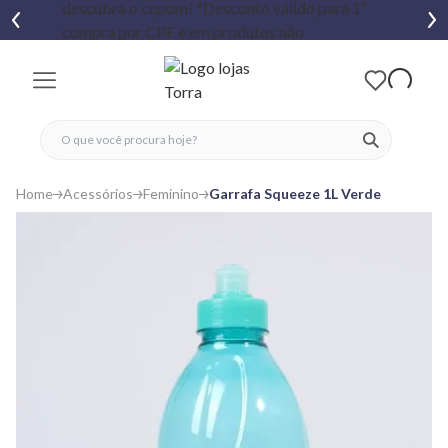
fechar menu
fechar menu
 favoritos
ver produtos
Home
Acessórios
Feminino
Garrafa Squeeze 1L Verde