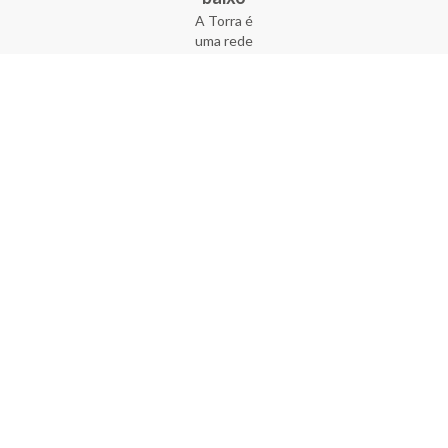
A Torra é
uma rede
varejista
que conta
com 90
lojas em 17
estados
brasileiros,
além da loja
online - site
e aplicativo.
Fundada há
33 anos no
coração do
Brás, a
empresa foi
criada com
o sonho de
transformar
o varejo
popular,
tornando-