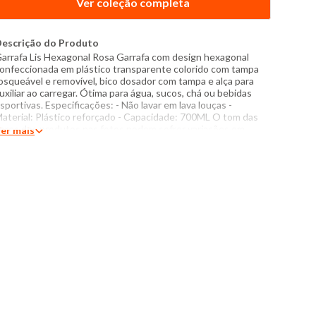
Ver coleção completa
escrição do Produto
arrafa Lis Hexagonal Rosa Garrafa com design hexagonal
onfeccionada em plástico transparente colorido com tampa
osqueável e removível, bico dosador com tampa e alça para
uxiliar ao carregar. Ótima para água, sucos, chá ou bebidas
sportivas. Especificações: - Não lavar em lava louças -
aterial: Plástico reforçado - Capacidade: 700ML O tom das
ores dos produtos nas fotos podem sofrer variações em
er mais
ecorrência do flash.