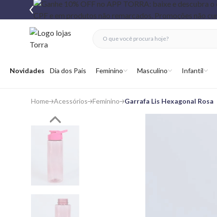
fechar menu
fechar menu
 favoritos
Abrir menu
Novidades
Dia dos Pais
Feminino
Masculino
Infantil
Home
Acessórios
Feminino
Garrafa Lis Hexagonal Rosa