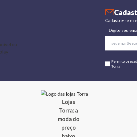
Cadast
Cadastre-se e re
Digite seu ema
Permito o rece
Torra
Lojas
Torra: a
moda do
preço
baixo