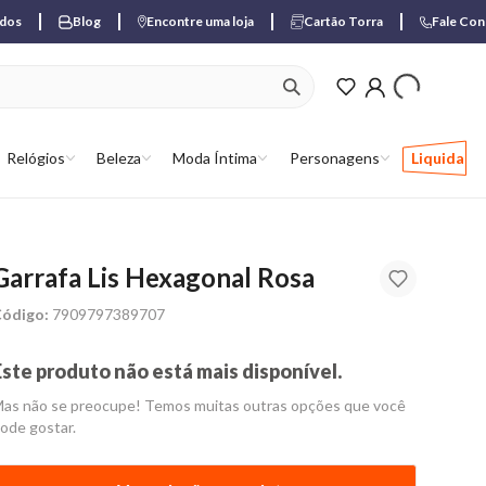
ados
Blog
Encontre uma loja
Cartão Torra
Fale Co
ver produtos favori
Relógios
Beleza
Moda Íntima
Personagens
Liquida
Garrafa Lis Hexagonal Rosa
ódigo:
7909797389707
Este produto não está mais disponível.
as não se preocupe! Temos muitas outras opções que você
ode gostar.