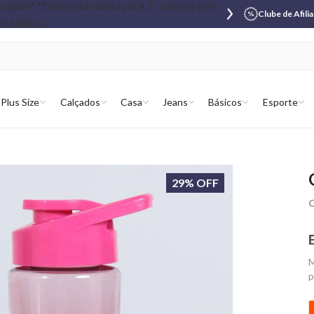
Clube de Afili
Plus Size
Calçados
Casa
Jeans
Básicos
Esporte
29% OFF
C
M
p