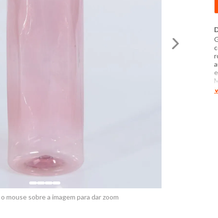
D
G
c
r
a
e
M
c
V
d
 o mouse sobre a imagem para dar zoom