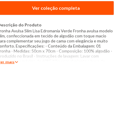
Ver coleção completa
escrição do Produto
ronha Avulsa Slim Lisa Edromania Verde Fronha avulsa modelo
lim, confeccionada em tecido de algodão com toque macio
ara complementar seu jogo de cama com elegância e muito
onforto. Especificações: - Conteúdo da Embalagem: 01
ronha - Medidas: 50cm x 70cm - Composição: 100% algodão -
roduzido no Brasil - Instruções de lavagem: Lavar com
emperatura máxima de 60°C Não usar alvejante a base de
er mais
loro Proibido usar secadora Secar pendurada sem torcer
assar com temperatura máxima de 110°C Não lavar a seco O
om das cores dos produtos nas fotos podem sofrer variações
m decorrência do flash.