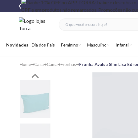
fechar menu
fechar menu
 favoritos
Abrir menu
Novidades
Dia dos Pais
Feminino
Masculino
Infantil
Home
Casa
Cama
Fronhas
Fronha Avulsa Slim Lisa Edr