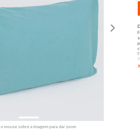
D
F
s
p
c
F
P
t
V
c
P
t
e
 o mouse sobre a imagem para dar zoom