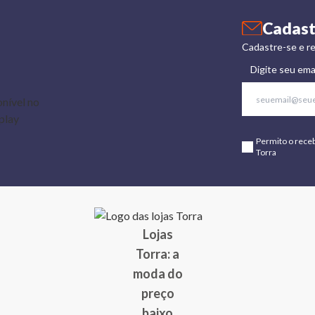
Cadast
Cadastre-se e re
Digite seu ema
Permito o rece
Torra
Lojas
Torra: a
moda do
preço
baixo