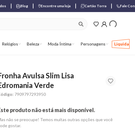
ados
Blog
Encontre uma loja
Cartão Torra
Fale Co
ver produtos favori
Relógios
Beleza
Moda Íntima
Personagens
Liquida
Fronha Avulsa Slim Lisa
Edromania Verde
ódigo:
7909797293950
Este produto não está mais disponível.
as não se preocupe! Temos muitas outras opções que você
ode gostar.