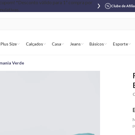
Clube de Afili
Plus Size
Calçados
Casa
Jeans
Básicos
Esporte
omania Verde
C
M
p