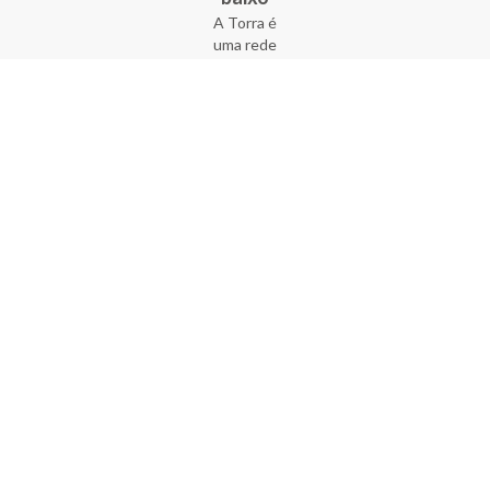
A Torra é
uma rede
varejista
que conta
com 90
lojas em 17
estados
brasileiros,
além da loja
online - site
e aplicativo.
Fundada há
33 anos no
coração do
Brás, a
empresa foi
criada com
o sonho de
transformar
o varejo
popular,
tornando-