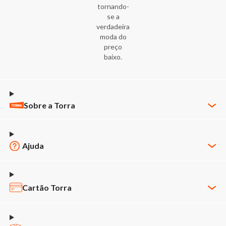
tornando-
se a
verdadeira
moda do
preço
baixo.
Sobre a Torra
Quem Somos
Nossas Lojas
Ajuda
Trabalhe Conosco
Minha Conta
Política de Privacidade
Meus Pedidos
Cartão Torra
Código de Ética & Conduta
Política de Pagamento
APP Cartão Torra
Novos Fornecedores
Política de Entrega