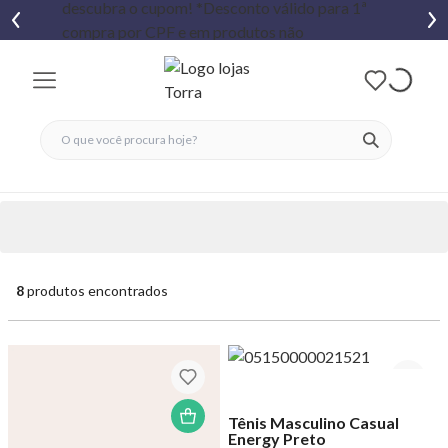
fechar menu
fechar menu
 favoritos
ver produtos
8
produtos encontrados
Tênis Masculino Casual
Energy Preto