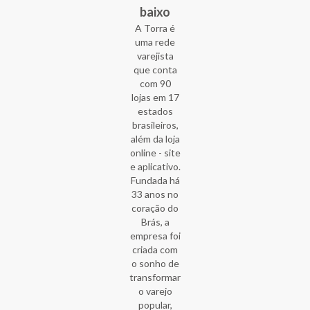
baixo
A Torra é
uma rede
varejista
que conta
com 90
lojas em 17
estados
brasileiros,
além da loja
online - site
e aplicativo.
Fundada há
33 anos no
coração do
Brás, a
empresa foi
criada com
o sonho de
transformar
o varejo
popular,