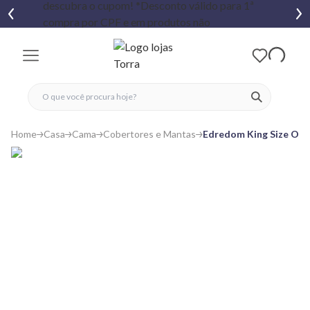
fechar menu
fechar menu
 favoritos
ver produtos
Home
Casa
Cama
Cobertores e Mantas
Edredom King Size Ophe