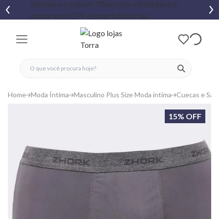
fechar menu
fechar menu
 favoritos
ver produtos
Home
Moda Íntima
Masculino Plus Size Moda íntima
Cuecas e Sam
15% OFF