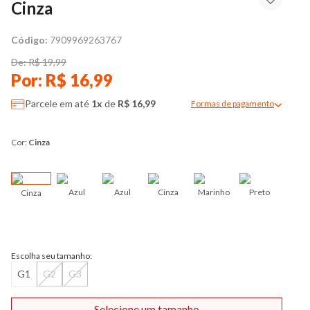
Cinza
Código:
7909969263767
De: R$ 19,99
Por: R$ 16,99
Parcele em até
1x
de
R$ 16,99
Formas de pagamento
Modal de formas de pag
Cor:
Cinza
Azul
Azul
Cinza
Marinho
Preto
Cinza
Cores 
Escolha seu tamanho:
G1
G2
G3
Selecione um tamanho