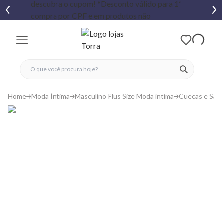
fechar menu
fechar menu
 favoritos
ver produtos
Home
Moda Íntima
Masculino Plus Size Moda íntima
Cuecas e Sam