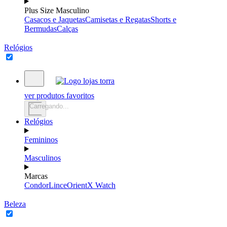
Plus Size Masculino
Casacos e Jaquetas
Camisetas e Regatas
Shorts e
Bermudas
Calças
Relógios
ver produtos favoritos
Carregando...
Relógios
Femininos
Masculinos
Marcas
Condor
Lince
Orient
X Watch
Beleza