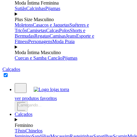
Moda Íntima Feminina
Sutiãs
Calcinhas
Pijamas
Plus Size Masculino
Moletons
Casacos e Jaquetas
Suéteres e
Tricôs
Camisetas
Calças
Polos
Shorts e
Bermudas
Regatas
Camisas
Jeans
Esporte e
Fitness
Personagens
Moda Praia
Moda Íntima Masculino
Cuecas e Samba Canção
Pijamas
Calçados
ver produtos favoritos
Carregando...
Calçados
Feminino
Tênis
Chinelos
feminino
Sandálias
Mocassim
Rasteirinhas
Sapatilhas
Scarpin
Mul