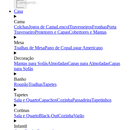
Carregando...
Casa
Cama
Colchas
Jogos de Cama
Lençol
Travesseiros
Fronhas
Porta
Travesseiro
Protetores e Capas
Cobertores e Mantas
Mesa
Toalhas de Mesa
Pano de Copa
Lugar Americano
Decoração
Mantas para Sofás
Almofadas
Capas para Almofadas
Capas
para Sofás
Banho
Roupão
Toalhas
Tapetes
Tapetes
Sala e Quarto
Capachos
Cozinha
Passadeira
Tapetinhos
Cortinas
Sala e Quarto
Black-Out
Cozinha
Varão
Infantil