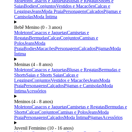
Moletons
Casacos e Jaquetas
Blusas e Regatas
Shorts e
Saias
Bodies
Conjuntos
Vestidos e Macacões
Calças e
Leggings
Jeans
Moda Praia
Personagens
Calçados
Pijamas e
Camisolas
Moda Íntima
Bebê Menino (0 - 3 anos)
Moletons
Casacos e Jaquetas
Camisetas e
Regatas
Bermudas
Calças
Conjuntos
Camisas e
Polos
Jeans
Moda
Praia
Bodies
Macacões
Personagens
Calçados
Pijamas
Moda
Íntima
Meninas (4 - 8 anos)
Moletons
Casacos e Jaquetas
Blusas e Regatas
Bermudas e
Shorts
Saias e Shorts Saias
Calças e
Leggings
Conjuntos
Vestidos e Macacões
Jeans
Moda
Praia
Personagens
Calçados
Pijamas e Camisolas
Moda
Íntima
Acessórios
Meninos (4 - 8 anos)
Moletons
Casacos e Jaquetas
Camisetas e Regatas
Bermudas e
Shorts
Calças
Conjuntos
Camisas e Polos
Jeans
Moda
Praia
Personagens
Calçados
Moda Íntima
Pijamas
Acessórios
Juvenil Feminino (10 - 16 anos)