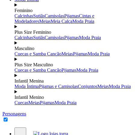
Feminino
Calcinhas
Sutiãs
Camisolas
Pijamas
Cintas e
Modeladores
Meias
Meia Calça
Moda Praia
Plus Size Feminino
Calcinhas
Sutiãs
Camisolas
Pijamas
Moda Praia
Masculino
Cuecas e Samba Canção
Meias
Pijamas
Moda Praia
Plus Size Masculino
Cuecas e Samba Canção
Pijamas
Moda Praia
Infantil Menina
Moda Íntima
Pijamas e Camisolas
Conjuntos
Meias
Moda Praia
Infantil Menino
Cuecas
Meias
Pijamas
Moda Praia
Personagens