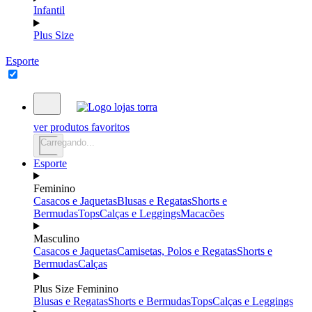
Infantil
Plus Size
Esporte
ver produtos favoritos
Carregando...
Esporte
Feminino
Casacos e Jaquetas
Blusas e Regatas
Shorts e
Bermudas
Tops
Calças e Leggings
Macacões
Masculino
Casacos e Jaquetas
Camisetas, Polos e Regatas
Shorts e
Bermudas
Calças
Plus Size Feminino
Blusas e Regatas
Shorts e Bermudas
Tops
Calças e Leggings