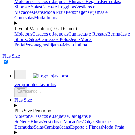
Moletons
Casacos e Jaquetas
Blusas e Regatas
Bermudas,
Shorts e Saias
Calças e Leggings
Vestidos e
Macacões
Jeans
Moda Praia
Personagens
Pijamas e
Camisolas
Moda Íntima
Juvenil Masculino (10 - 16 anos)
Moletons
Casacos e Jaquetas
Camisetas e Regatas
Bermudas e
Shorts
Calças
Camisas e Polos
Jeans
Moda
Praia
Personagens
Pijamas
Moda Íntima
Plus Size
ver produtos favoritos
Carregando...
Plus Size
Plus Size Feminino
Moletons
Casacos e Jaquetas
Cardigans e
Suéteres
Blusas
Vestidos e Macacões
Calças
Shorts e
Bermudas
Saias
Camisas
Jeans
Esporte e Fitness
Moda Praia