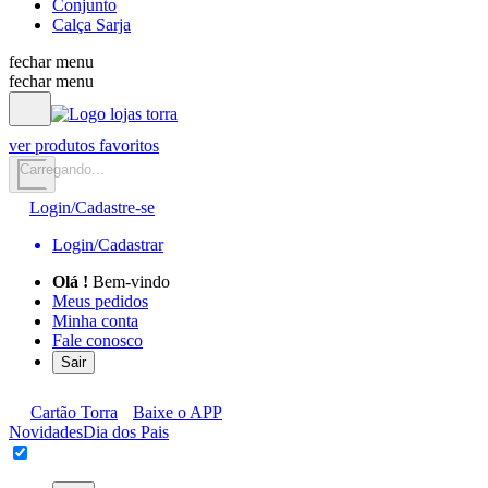
Conjunto
Calça Sarja
fechar menu
fechar menu
ver produtos favoritos
Carregando...
Login/Cadastre-se
Login/Cadastrar
Olá
!
Bem-vindo
Meus pedidos
Minha conta
Fale conosco
Sair
Cartão Torra
Baixe o APP
Novidades
Dia dos Pais