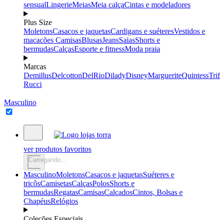
sensual
Lingerie
Meias
Meia calça
Cintas e modeladores
Plus Size
Moletons
Casacos e jaquetas
Cardigans e suéteres
Vestidos e
macacões
Camisas
Blusas
Jeans
Saias
Shorts e
bermudas
Calças
Esporte e fitness
Moda praia
Marcas
Demillus
Delcotton
DelRio
Dilady
Disney
Marguerite
Quintess
Trif
Rucci
Masculino
ver produtos favoritos
Carregando...
Masculino
Moletons
Casacos e jaquetas
Suéteres e
tricôs
Camisetas
Calças
Polos
Shorts e
bermudas
Regatas
Camisas
Calçados
Cintos, Bolsas e
Chapéus
Relógios
Coleções Especiais