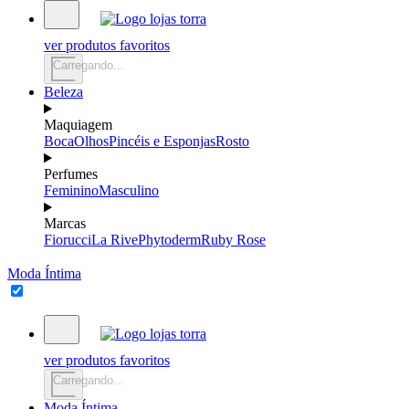
ver produtos favoritos
Carregando...
Beleza
Maquiagem
Boca
Olhos
Pincéis e Esponjas
Rosto
Perfumes
Feminino
Masculino
Marcas
Fiorucci
La Rive
Phytoderm
Ruby Rose
Moda Íntima
ver produtos favoritos
Carregando...
Moda Íntima