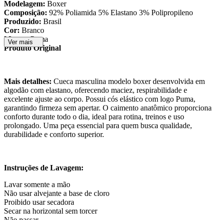
Modelagem:
Boxer
Composição:
92% Poliamida 5% Elastano 3% Polipropileno
Produzido:
Brasil
Cor:
Branco
Marca:
Puma
Ver mais
Produto Original
Mais detalhes:
Cueca masculina modelo boxer desenvolvida em
algodão com elastano, oferecendo maciez, respirabilidade e
excelente ajuste ao corpo. Possui cós elástico com logo Puma,
garantindo firmeza sem apertar. O caimento anatômico proporciona
conforto durante todo o dia, ideal para rotina, treinos e uso
prolongado. Uma peça essencial para quem busca qualidade,
durabilidade e conforto superior.
Instruções de Lavagem:
​Lavar somente a mão
Não usar alvejante a base de cloro
Proibido usar secadora
Secar na horizontal sem torcer
Não passar