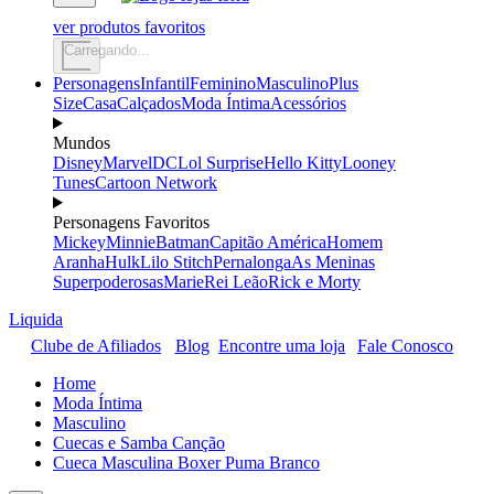
ver produtos favoritos
Carregando...
Personagens
Infantil
Feminino
Masculino
Plus
Size
Casa
Calçados
Moda Íntima
Acessórios
Mundos
Disney
Marvel
DC
Lol Surprise
Hello Kitty
Looney
Tunes
Cartoon Network
Personagens Favoritos
Mickey
Minnie
Batman
Capitão América
Homem
Aranha
Hulk
Lilo Stitch
Pernalonga
As Meninas
Superpoderosas
Marie
Rei Leão
Rick e Morty
Liquida
Clube de Afiliados
Blog
Encontre uma loja
Fale Conosco
Home
Moda Íntima
Masculino
Cuecas e Samba Canção
Cueca Masculina Boxer Puma Branco