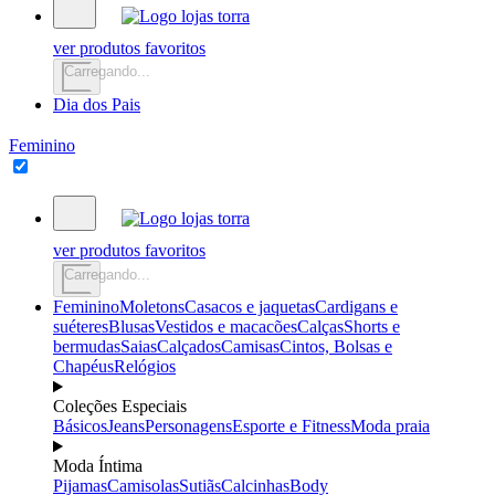
ver produtos favoritos
Carregando...
Dia dos Pais
Feminino
ver produtos favoritos
Carregando...
Feminino
Moletons
Casacos e jaquetas
Cardigans e
suéteres
Blusas
Vestidos e macacões
Calças
Shorts e
bermudas
Saias
Calçados
Camisas
Cintos, Bolsas e
Chapéus
Relógios
Coleções Especiais
Básicos
Jeans
Personagens
Esporte e Fitness
Moda praia
Moda Íntima
Pijamas
Camisolas
Sutiãs
Calcinhas
Body