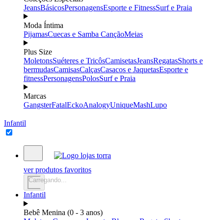
Jeans
Básicos
Personagens
Esporte e Fitness
Surf e Praia
Moda Íntima
Pijamas
Cuecas e Samba Canção
Meias
Plus Size
Moletons
Suéteres e Tricôs
Camisetas
Jeans
Regatas
Shorts e
bermudas
Camisas
Calças
Casacos e Jaquetas
Esporte e
fitness
Personagens
Polos
Surf e Praia
Marcas
Gangster
Fatal
Ecko
Analogy
Unique
Mash
Lupo
Infantil
ver produtos favoritos
Carregando...
Infantil
Bebê Menina (0 - 3 anos)