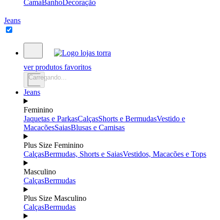
Cama
Banho
Decoração
Jeans
ver produtos favoritos
Carregando...
Jeans
Feminino
Jaquetas e Parkas
Calças
Shorts e Bermudas
Vestido e
Macacões
Saias
Blusas e Camisas
Plus Size Feminino
Calças
Bermudas, Shorts e Saias
Vestidos, Macacões e Tops
Masculino
Calças
Bermudas
Plus Size Masculino
Calças
Bermudas