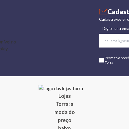
Cadast
Cadastre-se e re
Digite seu ema
Permito o rece
Torra
Lojas
Torra: a
moda do
preço
baixo