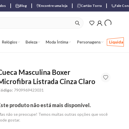
ados
Blog
Encontre uma loja
Cartão Torra
Fale Co
ver produtos favori
Relógios
Beleza
Moda Íntima
Personagens
Liquida
Cueca Masculina Boxer
Microfibra Listrada Cinza Claro
ódigo:
7909969423031
Este produto não está mais disponível.
as não se preocupe! Temos muitas outras opções que você
ode gostar.