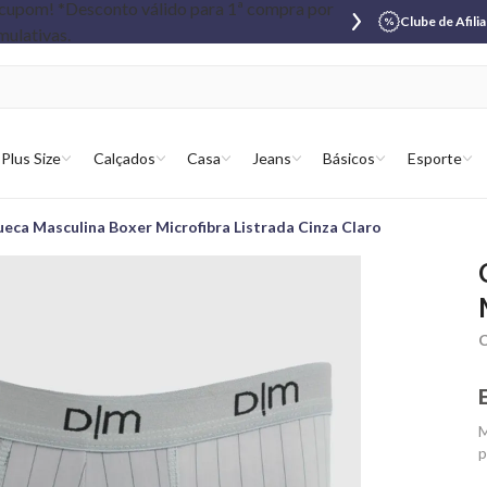
Clube de Afili
Plus Size
Calçados
Casa
Jeans
Básicos
Esporte
eca Masculina Boxer Microfibra Listrada Cinza Claro
C
M
p