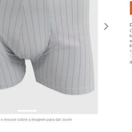
D
C
b
e
l
t
C
C
V
-
m
S
t
e
 o mouse sobre a imagem para dar zoom