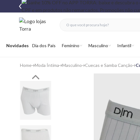
fechar menu
fechar menu
 favoritos
Abrir menu
Novidades
Dia dos Pais
Feminino
Masculino
Infantil
Home
Moda Íntima
Masculino
Cuecas e Samba Canção
Cu