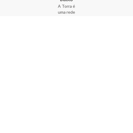
A Torra é
uma rede
varejista
que conta
com 90
lojas em 17
estados
brasileiros,
além da loja
online - site
e aplicativo.
Fundada há
33 anos no
coração do
Brás, a
empresa foi
criada com
o sonho de
transformar
o varejo
popular,
tornando-