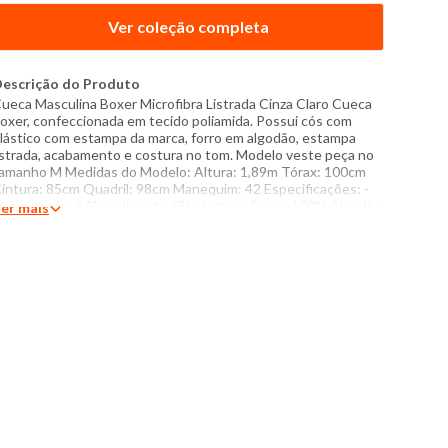
Ver coleção completa
escrição do Produto
ueca Masculina Boxer Microfibra Listrada Cinza Claro Cueca
oxer, confeccionada em tecido poliamida. Possui cós com
lástico com estampa da marca, forro em algodão, estampa
istrada, acabamento e costura no tom. Modelo veste peça no
amanho M Medidas do Modelo: Altura: 1,89m Tórax: 100cm
intura: 85cm Quadril: 98cm Manequim: 42 Especificações: -
omposição: 94% poliamida, 6% elastano Forro: 100% Algodão
er mais
 Produzido no Brasil - Instruções de lavagem: Lavar somente a
ão Não usar alvejante a base de cloro Proibido usar secadora
ecar pendurada sem torcer Não passar Não lavar a seco O
om das cores dos produtos nas fotos podem sofrer variações
m decorrência do flash.