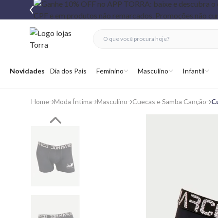
fechar menu
fechar menu
 favoritos
Abrir menu
Novidades
Dia dos Pais
Feminino
Masculino
Infantil
Home
Moda Íntima
Masculino
Cuecas e Samba Canção
C