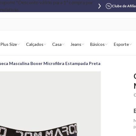
Clube de Afili
Plus Size
Calçados
Casa
Jeans
Básicos
Esporte
ueca Masculina Boxer Microfibra Estampada Preta
C
M
p