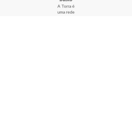
A Torra é
uma rede
varejista
que conta
com 90
lojas em 17
estados
brasileiros,
além da loja
online - site
e aplicativo.
Fundada há
33 anos no
coração do
Brás, a
empresa foi
criada com
o sonho de
transformar
o varejo
popular,
tornando-