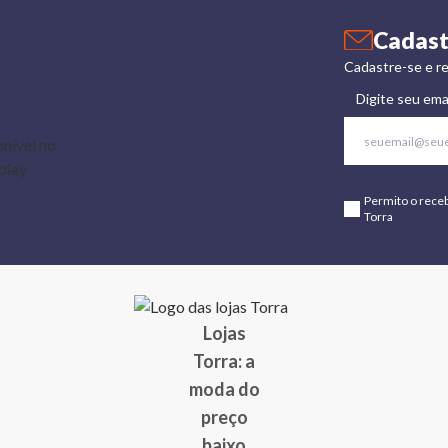
Cadast
Cadastre-se e re
Digite seu ema
Permito o rece
Torra
Lojas
Torra: a
moda do
preço
baixo