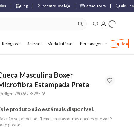
ados
Blog
Encontre uma loja
Cartão Torra
Fale Co
ver produtos favori
Relógios
Beleza
Moda Íntima
Personagens
Liquida
Cueca Masculina Boxer
Microfibra Estampada Preta
ódigo:
7909627329576
Este produto não está mais disponível.
as não se preocupe! Temos muitas outras opções que você
ode gostar.