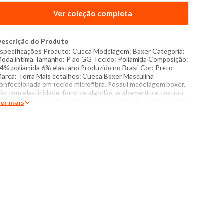
Ver coleção completa
escrição do Produto
specificações Produto: Cueca Modelagem: Boxer Categoria:
oda intima Tamanho: P ao GG Tecido: Poliamida Composição:
4% poliamida 6% elastano Produzido no Brasil Cor: Preto
arca: Torra Mais detalhes: Cueca Boxer Masculina
onfeccionada em tecido microfibra. Possui modelagem boxer,
ós com elasticidade, forro de algodão, acabamento e costura
adrão. Instruções de lavagem: Lavar a mão Não usar alvejante
er mais
 base de cloro Proibido usar secadora Secar pendurado sem
orcer Não passar Não lavar a seco O tom das cores dos
rodutos nas fotos podem sofrer variações em decorrência do
lash.