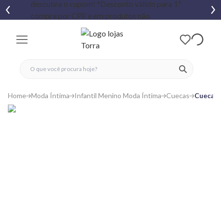
fechar menu
fechar menu
 favoritos
ver produtos
Home
Moda Íntima
Infantil Menino Moda Íntima
Cuecas
Cueca I