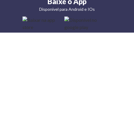
Baixe o App
Disponível para Android e IOs
Lojas
Torra: a
moda do
preço
baixo
A Torra é
uma rede
varejista
que conta
com 90
lojas em 17