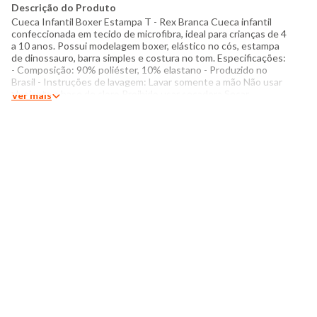
Descrição do Produto
Cueca Infantil Boxer Estampa T - Rex Branca Cueca infantil
confeccionada em tecido de microfibra, ideal para crianças de 4
a 10 anos. Possui modelagem boxer, elástico no cós, estampa
de dinossauro, barra simples e costura no tom. Especificações:
- Composição: 90% poliéster, 10% elastano - Produzido no
Brasil - Instruções de lavagem: Lavar somente a mão Não usar
alvejante a base de cloro Proibido usar secadora Secar
Ver mais
pendurada sem torcer Não passar Não lavar a seco O tom das
cores dos produtos nas fotos podem sofrer variações em
decorrência do flash.