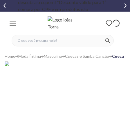
fechar menu
fechar menu
 favoritos
ver produtos
Home
Moda Íntima
Masculino
Cuecas e Samba Canção
Cueca Bo