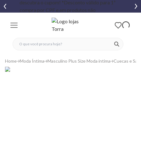
fechar menu
fechar menu
 favoritos
ver produtos
Home
Moda Íntima
Masculino Plus Size Moda íntima
Cuecas e Sam