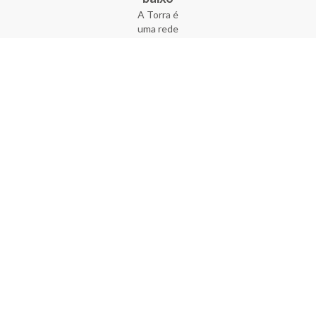
A Torra é
uma rede
varejista
que conta
com 90
lojas em 17
estados
brasileiros,
além da loja
online - site
e aplicativo.
Fundada há
33 anos no
coração do
Brás, a
empresa foi
criada com
o sonho de
transformar
o varejo
popular,
tornando-