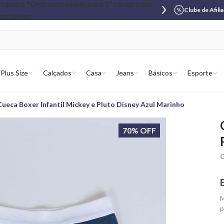
Clube de Afili
Plus Size
Calçados
Casa
Jeans
Básicos
Esporte
Cueca Boxer Infantil Mickey e Pluto Disney Azul Marinho
70% OFF
C
M
p