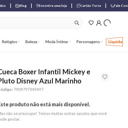
ados
Blog
Encontre uma loja
Cartão Torra
Fale Co
ver produtos favori
Relógios
Beleza
Moda Íntima
Personagens
Liquida
Cueca Boxer Infantil Mickey e
Pluto Disney Azul Marinho
ódigo:
7909797349497
Este produto não está mais disponível.
as não se preocupe! Temos muitas outras opções que você
ode gostar.