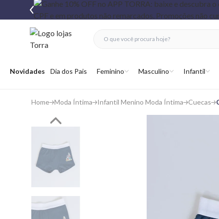
fechar menu
fechar menu
 favoritos
Abrir menu
Novidades
Dia dos Pais
Feminino
Masculino
Infantil
Home
Moda Íntima
Infantil Menino Moda Íntima
Cuecas