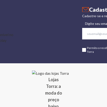
Cadast
Cadastre-se e re
Digite seu ema
Permito o rece
Torra
Lojas
Torra: a
moda do
preço
baixo