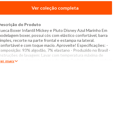
Ver coleção completa
escrição do Produto
ueca Boxer Infantil Mickey e Pluto Disney Azul Marinho Em
odelagem boxer, possui cós com elástico confortável, barra
imples, recorte na parte frontal e estampa na lateral.
onfortável e com toque macio. Aproveite! Especificações: -
omposição: 93% algodão, 7% elastano - Produzido no Brasil -
nstruções de lavagem: Lavar com temperatura máxima de
0°C Não usar alvejante a base de cloro Proibido usar secadora
er mais
assar com temperatura máxima de 110°C Não lavar a seco
assar pelo avesso O tom das cores dos produtos nas fotos
odem sofrer variações em decorrência do flash.