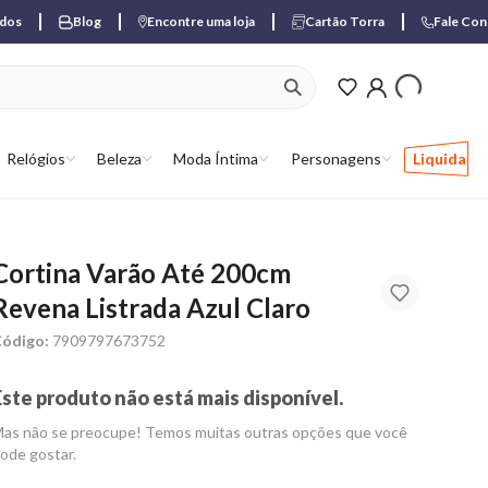
ados
Blog
Encontre uma loja
Cartão Torra
Fale Co
ver produtos favori
Relógios
Beleza
Moda Íntima
Personagens
Liquida
Cortina Varão Até 200cm
Revena Listrada Azul Claro
ódigo:
7909797673752
Este produto não está mais disponível.
as não se preocupe! Temos muitas outras opções que você
ode gostar.