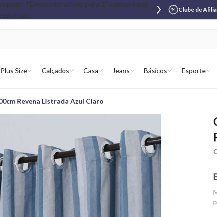
Clube de Afili
Plus Size
Calçados
Casa
Jeans
Básicos
Esporte
00cm Revena Listrada Azul Claro
C
M
p