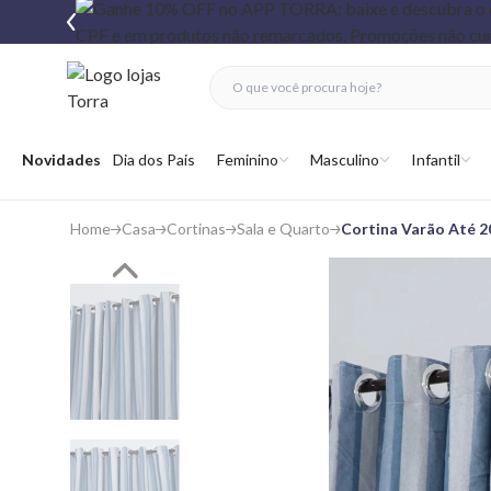
fechar menu
fechar menu
 favoritos
Abrir menu
Novidades
Dia dos Pais
Feminino
Masculino
Infantil
Home
Casa
Cortinas
Sala e Quarto
Cortina Varão Até 2