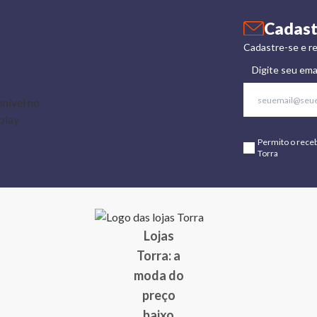
Cadast
Cadastre-se e re
Digite seu ema
Permito o rece
Torra
Lojas
Torra: a
moda do
preço
baixo