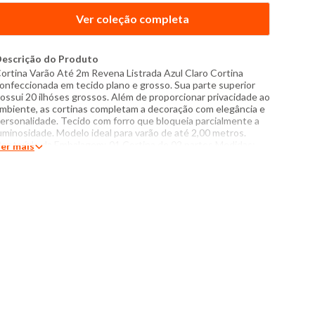
Ver coleção completa
escrição do Produto
ortina Varão Até 2m Revena Listrada Azul Claro Cortina
onfeccionada em tecido plano e grosso. Sua parte superior
ossui 20 ilhóses grossos. Além de proporcionar privacidade ao
mbiente, as cortinas completam a decoração com elegância e
ersonalidade. Tecido com forro que bloqueia parcialmente a
uminosidade. Modelo ideal para varão de até 2,00 metros.
onteúdo da Embalagem: 01 Cortina de 02 partes Medidas:
er mais
,60m (largura) x 1,70m (altura) Especificações: - Composição:
ecido: 52%algodão, 43%poliéster - Forro:100% Policloreto de
inila - Produzido no Brasil - Instruções de lavagem: Lavar
omente a mão Não usar alvejante a base de cloro Proibido
sar secadora Não passar Não lavar a seco O tom das cores
os produtos nas fotos podem sofrer variações em
ecorrência do flash.