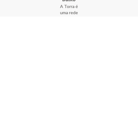
A Torra é
uma rede
varejista
que conta
com 90
lojas em 17
estados
brasileiros,
além da loja
online - site
e aplicativo.
Fundada há
33 anos no
coração do
Brás, a
empresa foi
criada com
o sonho de
transformar
o varejo
popular,
tornando-