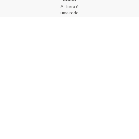
A Torra é
uma rede
varejista
que conta
com 90
lojas em 17
estados
brasileiros,
além da loja
online - site
e aplicativo.
Fundada há
33 anos no
coração do
Brás, a
empresa foi
criada com
o sonho de
transformar
o varejo
popular,
tornando-