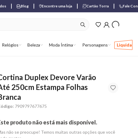
ados
Blog
Encontre uma loja
Cartão Torra
Fale Co
ver produtos favori
Relógios
Beleza
Moda Íntima
Personagens
Liquida
Cortina Duplex Devore Varão
Até 250cm Estampa Folhas
Branca
ódigo:
7909797677675
Este produto não está mais disponível.
as não se preocupe! Temos muitas outras opções que você