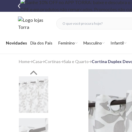
fechar menu
fechar menu
 favoritos
Abrir menu
Novidades
Dia dos Pais
Feminino
Masculino
Infantil
Home
Casa
Cortinas
Sala e Quarto
Cortina Duplex Dev