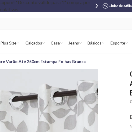
Clube de Afili
Plus Size
Calçados
Casa
Jeans
Básicos
Esporte
ore Varão Até 250cm Estampa Folhas Branca
C
M