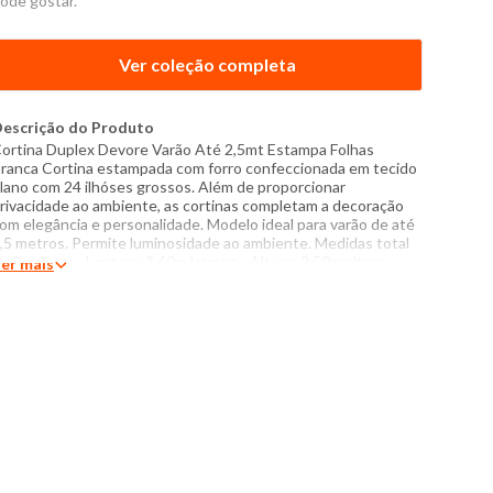
ode gostar.
Ver coleção completa
escrição do Produto
ortina Duplex Devore Varão Até 2,5mt Estampa Folhas
ranca Cortina estampada com forro confeccionada em tecido
lano com 24 ilhóses grossos. Além de proporcionar
rivacidade ao ambiente, as cortinas completam a decoração
om elegância e personalidade. Modelo ideal para varão de até
,5 metros. Permite luminosidade ao ambiente. Medidas total
o Produto: - Largura: 3,60m largura - Altura: 2,50m altura
er mais
specificações: - Composição: 100% Poliéster - Instruções de
avagem: Lavar somente a mão Não usar alvejante a base de
loro Proibido usar secadora Não passar Não lavar a seco O
om das cores dos produtos nas fotos podem sofrer variações
m decorrência do flash.