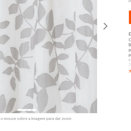
p
D
C
B
p
p
c
2
d
V
E
L
c
t
e
 o mouse sobre a imagem para dar zoom