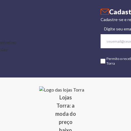
Cadast
Cadastre-se e re
Digite seu ema
Permito o rece
Torra
Lojas
Torra: a
moda do
preço
baixo