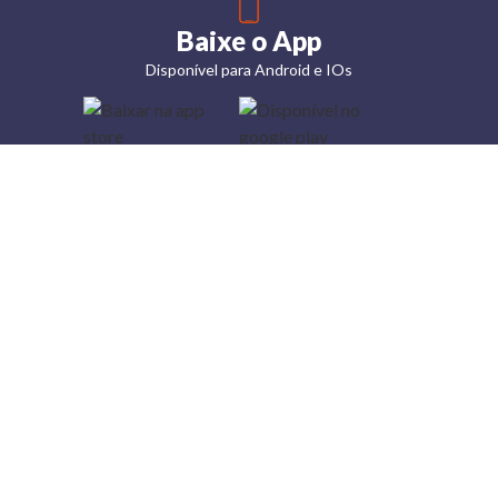
Baixe o App
Disponível para Android e IOs
Lojas
Torra: a
moda do
preço
baixo
A Torra é
uma rede
varejista
que conta