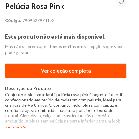
Pelúcia Rosa Pink
Código:
7909627974172
Este produto não está mais disponível.
Mas não se preocupe! Temos muitas outras opções que você
pode gostar.
Ver coleção completa
Descrição do Produto
Conjunto moletom infantil pelúcia rosa pink Conjunto infantil
confeccionado em tecido de moletom com pelúcia, ideal para
crianças de 4 a 8 anos. O conjunto inclui blusa com capuz e
cordão de ajuste embutido, abertura por zíper e bordado
frontal. Além disso, calça com elástico no cós e cordão
embutido. A blusa tem pelúcia na parte inferior para um look
quentinho e confortável. Especificações: - Composição: 100%
Ver mais
poliéster - Produzido no Brasil - Instruções de lavagem: Lavar
com temperatura máxima de 30°C Não usar alvejante a base de