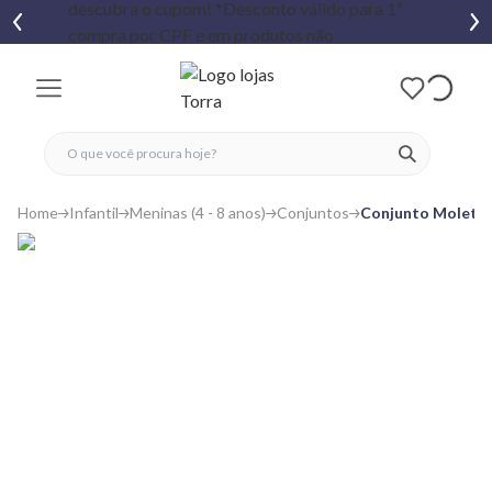
fechar menu
fechar menu
 favoritos
ver produtos
Home
Infantil
Meninas (4 - 8 anos)
Conjuntos
Conjunto Moletom 