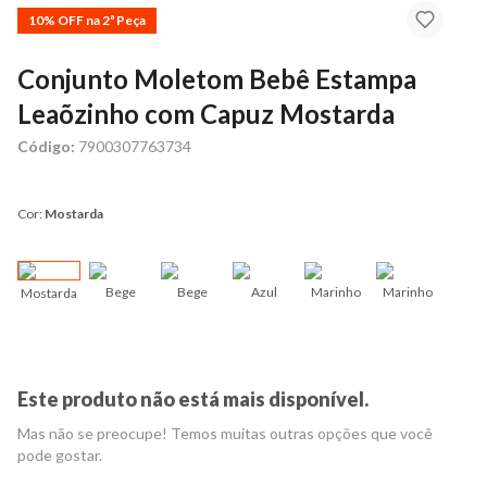
10% OFF na 2ª Peça
Conjunto Moletom Bebê Estampa
Leaõzinho com Capuz Mostarda
Código:
7900307763734
Cor:
Mostarda
Bege
Bege
Azul
Marinho
Marinho
Mostarda
Cin
Este produto não está mais disponível.
Mas não se preocupe! Temos muitas outras opções que você
pode gostar.