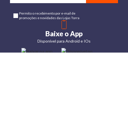
Permito o recebimento por e-mail de
promoções e novidades das Lojas Torra
Baixe o App
Disponível para Android e IOs
Lojas
Torra: a
moda do
preço
baixo