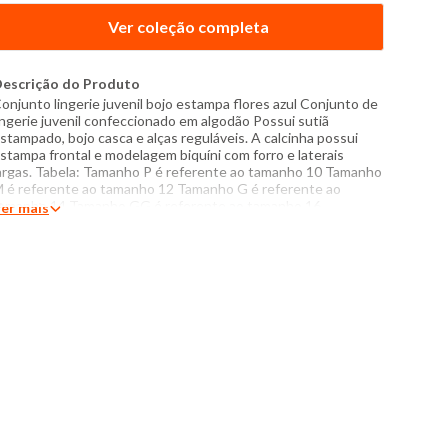
Ver coleção completa
escrição do Produto
onjunto lingerie juvenil bojo estampa flores azul Conjunto de
ingerie juvenil confeccionado em algodão Possui sutiã
stampado, bojo casca e alças reguláveis. A calcinha possui
stampa frontal e modelagem biquíni com forro e laterais
argas. Tabela: Tamanho P é referente ao tamanho 10 Tamanho
 é referente ao tamanho 12 Tamanho G é referente ao
amanho 14 Tamanho GG é referente ao tamanho 16
er mais
specificações: - Composição: 92% algodão, 08% elastano -
roduzido no Brasil - Instruções de lavagem: Lavar somente a
ão Não usar alvejante a base de cloro Proibido usar secadora
assar com temperatura máxima de 110°C Não lavar a seco O
om das cores dos produtos nas fotos podem sofrer variações
m decorrência do flash