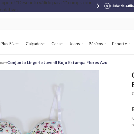
Clube de Afili
Plus Size
Calçados
Casa
Jeans
Básicos
Esporte
ma
Conjunto Lingerie Juvenil Bojo Estampa Flores Azul
C
M
p