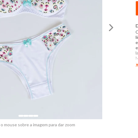
D
C
l
e
e
l
M
t
V
E
P
m
P
t
e
 o mouse sobre a imagem para dar zoom