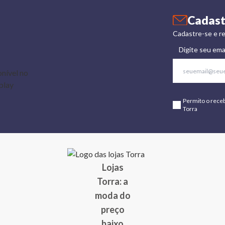
Cadast
Cadastre-se e re
Digite seu ema
Permito o rece
Torra
Lojas
Torra: a
moda do
preço
baixo