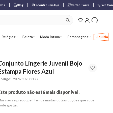
ados
Blog
Encontre uma loja
Cartão Torra
Fale Co
ver produtos favori
Relógios
Beleza
Moda Íntima
Personagens
Liquida
Conjunto Lingerie Juvenil Bojo
Estampa Flores Azul
ódigo:
7909627672177
Este produto não está mais disponível.
as não se preocupe! Temos muitas outras opções que você
ode gostar.