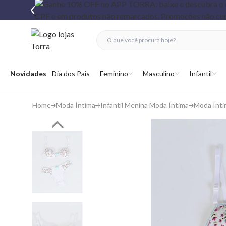
fechar menu
fechar menu
 favoritos
Abrir menu
Novidades
Dia dos Pais
Feminino
Masculino
Infantil
Home
Moda Íntima
Infantil Menina Moda Íntima
Moda Ínti