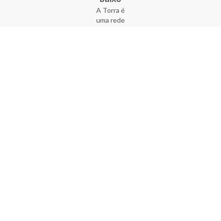
A Torra é
uma rede
varejista
que conta
com 90
lojas em 17
estados
brasileiros,
além da loja
online - site
e aplicativo.
Fundada há
33 anos no
coração do
Brás, a
empresa foi
criada com
o sonho de
transformar
o varejo
popular,
tornando-