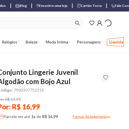
ados
Blog
Encontre uma loja
Cartão Torra
Fale Co
ver produtos favori
Relógios
Beleza
Moda Íntima
Personagens
Liquida
Conjunto Lingerie Juvenil
Algodão com Bojo Azul
ódigo:
7900307752318
e: R$ 19,99
Por: R$ 16,99
Parcele em até
1x
de
R$ 16,99
Formas de pagamento
Modal de formas de pagame