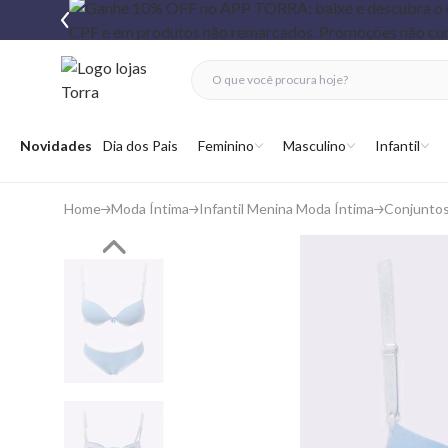
fechar menu
fechar menu
 favoritos
Abrir menu
Novidades
Dia dos Pais
Feminino
Masculino
Infantil
Home
Moda Íntima
Infantil Menina Moda Íntima
Conjunto