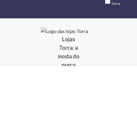
Torra
Lojas
Torra: a
moda do
preço
baixo
A Torra é
uma rede
varejista
que conta
com 90
lojas em 17
estados
brasileiros,
além da loja
online - site