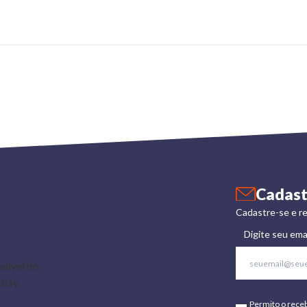
Cadast
Cadastre-se e re
Digite seu ema
Permito o rece