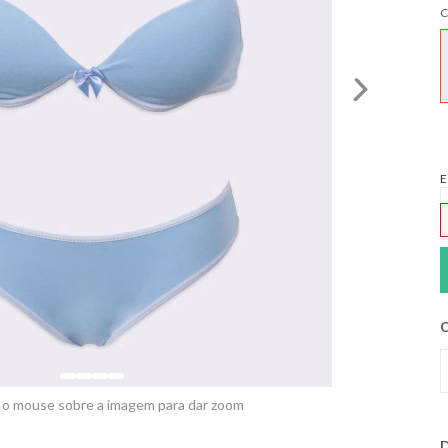
C
E
C
 o mouse sobre a imagem para dar zoom
D