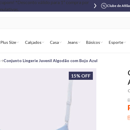
Clube de Afili
Plus Size
Calçados
Casa
Jeans
Básicos
Esporte
s
Conjunto Lingerie Juvenil Algodão com Bojo Azul
15% OFF
C
D