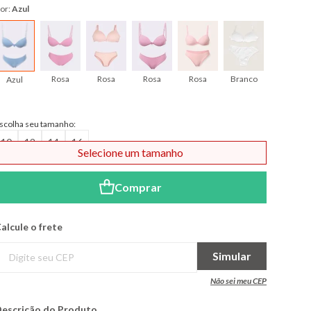
or:
Azul
Rosa
Rosa
Rosa
Rosa
Branco
Preto
Azul
scolha seu tamanho:
10
12
14
16
Selecione um tamanho
Comprar
alcule o frete
Simular
Não sei meu CEP
escrição do Produto