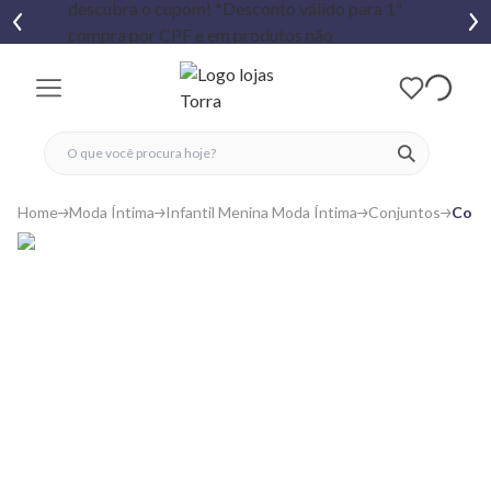
fechar menu
fechar menu
 favoritos
ver produtos
Home
Moda Íntima
Infantil Menina Moda Íntima
Conjuntos
Conju