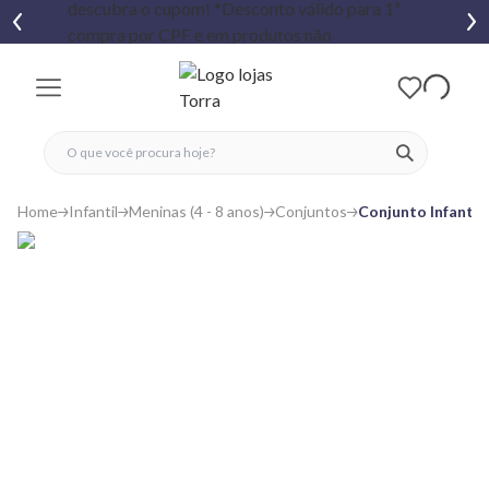
fechar menu
fechar menu
 favoritos
ver produtos
Home
Infantil
Meninas (4 - 8 anos)
Conjuntos
Conjunto Infantil