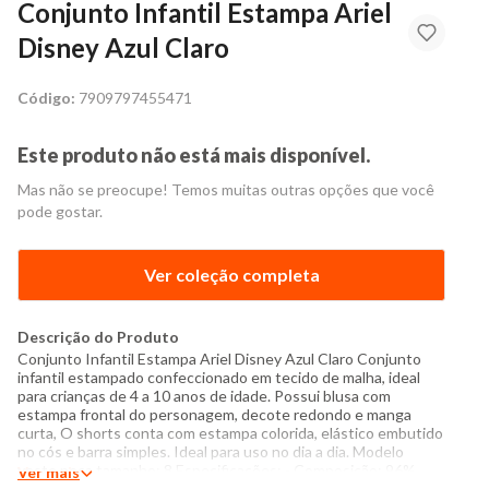
Conjunto Infantil Estampa Ariel
Disney Azul Claro
Código:
7909797455471
Este produto não está mais disponível.
Mas não se preocupe! Temos muitas outras opções que você
pode gostar.
Ver coleção completa
Descrição do Produto
Conjunto Infantil Estampa Ariel Disney Azul Claro Conjunto
infantil estampado confeccionado em tecido de malha, ideal
para crianças de 4 a 10 anos de idade. Possui blusa com
estampa frontal do personagem, decote redondo e manga
curta, O shorts conta com estampa colorida, elástico embutido
no cós e barra simples. Ideal para uso no dia a dia. Modelo
veste peça tamanho: 8 Especificações: - Composição: 96%
Ver mais
algodão, 4% elastano - Produzido no Brasil - Instruções de