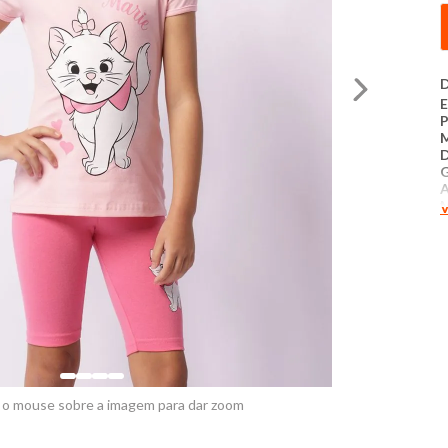
D
E
D
G
V
C
T
​
M
C
b
 o mouse sobre a imagem para dar zoom
p
n
a