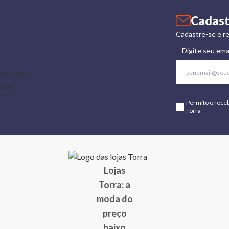
Cadast
Cadastre-se e re
Digite seu ema
Permito o rece
Torra
Lojas
Torra: a
moda do
preço
baixo