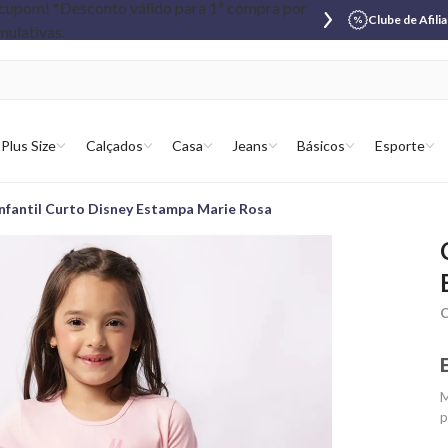
Clube de Afili
Plus Size
Calçados
Casa
Jeans
Básicos
Esporte
nfantil Curto Disney Estampa Marie Rosa
C
M
p