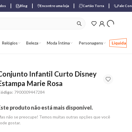
ados
Blog
Encontre uma loja
Cartão Torra
Fale Co
ver produtos favori
Relógios
Beleza
Moda Íntima
Personagens
Liquida
Conjunto Infantil Curto Disney
Estampa Marie Rosa
ódigo:
7900009447284
Este produto não está mais disponível.
as não se preocupe! Temos muitas outras opções que você
ode gostar.