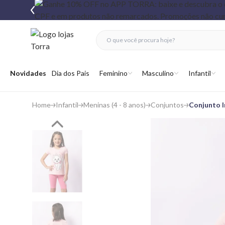
fechar menu
fechar menu
 favoritos
Abrir menu
Novidades
Dia dos Pais
Feminino
Masculino
Infantil
Home
Infantil
Meninas (4 - 8 anos)
Conjuntos
Conjunto I