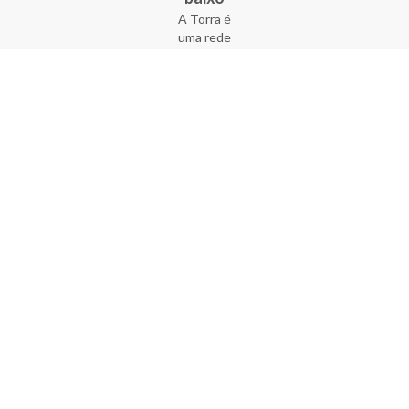
A Torra é
uma rede
varejista
que conta
com 90
lojas em 17
estados
brasileiros,
além da loja
online - site
e aplicativo.
Fundada há
33 anos no
coração do
Brás, a
empresa foi
criada com
o sonho de
transformar
o varejo
popular,
tornando-