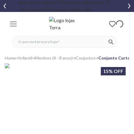
fechar menu
fechar menu
 favoritos
ver produtos
Home
Infantil
Meninos (4 - 8 anos)
Conjuntos
Conjunto Curto I
15% OFF