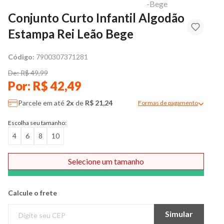
Conjunto Curto Infantil Algodão
Estampa Rei Leão Bege
Código:
7900307371281
De: R$ 49,99
Por: R$ 42,49
Parcele em até
2x
de
R$ 21,24
Formas de pagamento
Modal de formas de pag
Escolha seu tamanho:
4
6
8
10
Selecione um tamanho
Comprar
Calcule o frete
Simular