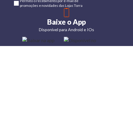
Permito o recebimento por e-mail de
promoções e novidades das Lojas Torra
Baixe o App
Disponível para Android e IOs
Lojas
Torra: a
moda do
preço
baixo
A Torra é
uma rede