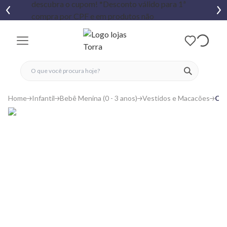
fechar menu
fechar menu
 favoritos
ver produtos
Home
Infantil
Bebê Menina (0 - 3 anos)
Vestidos e Macacões
Con