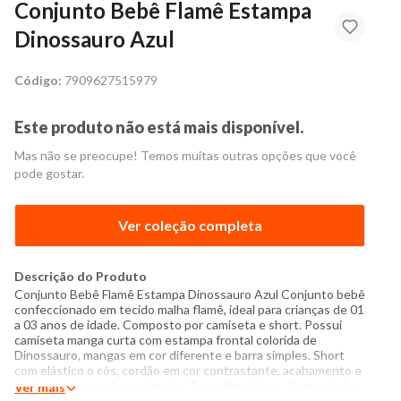
Conjunto Bebê Flamê Estampa
Dinossauro Azul
Código:
7909627515979
Este produto não está mais disponível.
Mas não se preocupe! Temos muitas outras opções que você
pode gostar.
Ver coleção completa
Descrição do Produto
Conjunto Bebê Flamê Estampa Dinossauro Azul Conjunto bebê
confeccionado em tecido malha flamê, ideal para crianças de 01
a 03 anos de idade. Composto por camiseta e short. Possui
camiseta manga curta com estampa frontal colorida de
Dinossauro, mangas em cor diferente e barra simples. Short
com elástico o cós, cordão em cor contrastante, acabamento e
costura no tom e barra simples. Especificações: - Composição:
Ver mais
85% algodão no mínimo - Produzido no Brasil - Instruções de