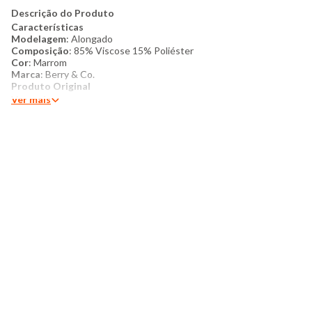
Descrição do Produto
Características
Modelagem
: Alongado
Composição
: 85% Viscose 15% Poliéster
Cor
: Marrom
Marca
: Berry & Co.
Produto Original
Ver mais
Mais Detalhes:
Colete com decote aberto, modelagem
alongada e bolsos frontais funcionais. Botões para fechamento
na frontal.
Este item é confeccionado em uma mistura de viscose e
poliéster, garantindo um toque fluido e alta durabilidade à
peça. A modelagem alongada proporciona uma silhueta
elegante e moderna, ideal para criar camadas no visual. O
design conta com bolsos frontais discretos e um acabamento
refinado, sendo uma peça estruturada que oferece
sofisticação e versatilidade para diversas composições.
Aposte nesta peça sobre blusas ajustadas para compor looks
de estilo casual, garantindo um visual polido e cheio de
personalidade para o dia a dia.
Modelo veste tamanho P
Medidas da Modelo:
Altura: 1,67