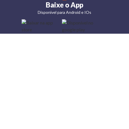
Baixe o App
Disponível para Android e IOs
Lojas
Torra: a
moda do
preço
baixo
A Torra é
uma rede
varejista
que conta
com 90