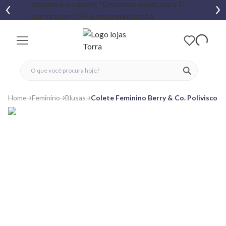
fechar menu
fechar menu
 favoritos
ver produtos
Home
Feminino
Blusas
Colete Feminino Berry & Co. Polivisco