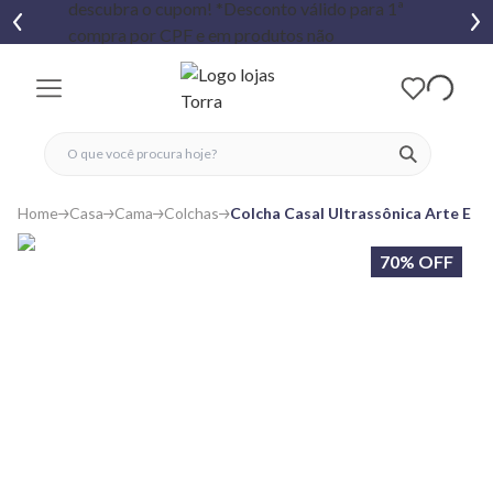
fechar menu
fechar menu
 favoritos
ver produtos
Home
Casa
Cama
Colchas
Colcha Casal Ultrassônica Arte E C
70% OFF