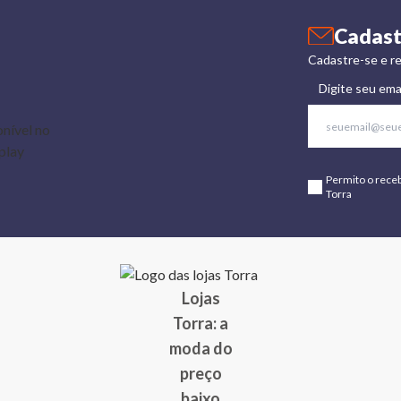
Cadast
Cadastre-se e re
Digite seu ema
Permito o rece
Torra
Lojas
Torra: a
moda do
preço
baixo