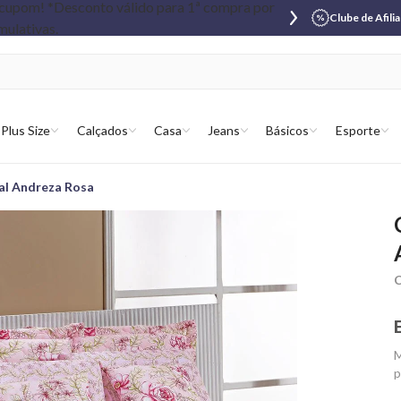
Clube de Afili
Plus Size
Calçados
Casa
Jeans
Básicos
Esporte
al Andreza Rosa
C
M
p