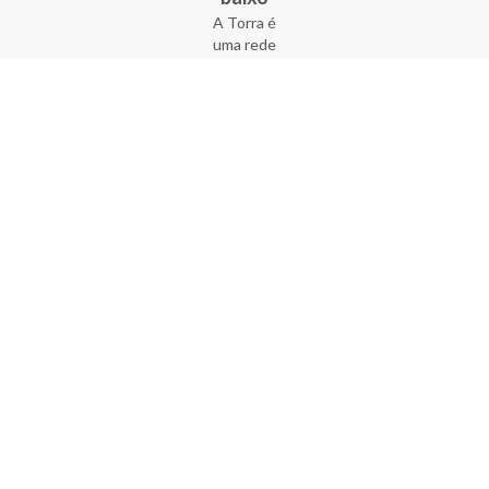
A Torra é
uma rede
varejista
que conta
com 90
lojas em 17
estados
brasileiros,
além da loja
online - site
e aplicativo.
Fundada há
33 anos no
coração do
Brás, a
empresa foi
criada com
o sonho de
transformar
o varejo
popular,
tornando-