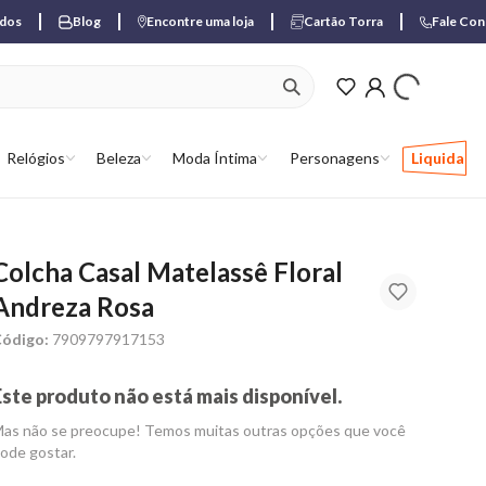
ados
Blog
Encontre uma loja
Cartão Torra
Fale Co
ver produtos favori
Relógios
Beleza
Moda Íntima
Personagens
Liquida
Colcha Casal Matelassê Floral
Andreza Rosa
ódigo:
7909797917153
Este produto não está mais disponível.
as não se preocupe! Temos muitas outras opções que você
ode gostar.