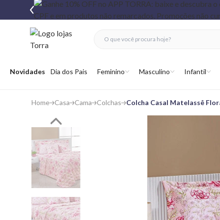
fechar menu
fechar menu
 favoritos
Abrir menu
Novidades
Dia dos Pais
Feminino
Masculino
Infantil
Home
Casa
Cama
Colchas
Colcha Casal Matelassê Flor