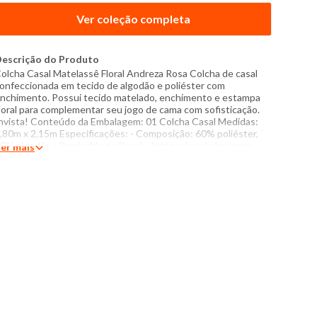
Ver coleção completa
escrição do Produto
olcha Casal Matelassê Floral Andreza Rosa Colcha de casal
onfeccionada em tecido de algodão e poliéster com
nchimento. Possui tecido matelado, enchimento e estampa
loral para complementar seu jogo de cama com sofisticação.
nvista! Conteúdo da Embalagem: 01 Colcha Casal Medidas:
,80m x 2,15m Especificações: - Composição: 60% poliéster,
0% algodão - Produzido no Brasil - Instruções de lavagem:
er mais
avar somente a mão Não usar alvejante a base de cloro
roibido usar secadora Não passar Não lavar a seco O tom das
ores dos produtos nas fotos podem sofrer variações em
ecorrência do flash.