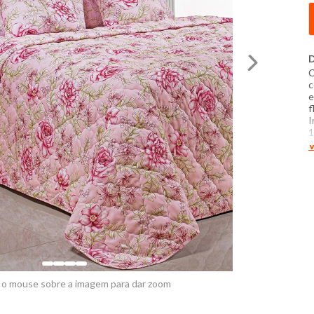
D
C
c
e
f
I
1
4
V
L
P
c
d
 o mouse sobre a imagem para dar zoom