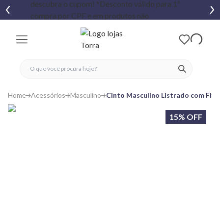
fechar menu
fechar menu
 favoritos
ver produtos
Home
Acessórios
Masculino
Cinto Masculino Listrado com Five
15% OFF