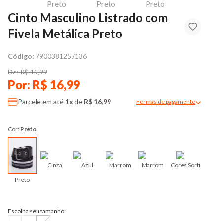
Cinto Masculino Listrado com
Fivela Metálica Preto
Código:
7900381257136
De: R$ 19,99
Por: R$ 16,99
Parcele em até
1x
de
R$ 16,99
Formas de pagamento
Modal de formas de pag
Cor:
Preto
Cinza
Azul
Marrom
Marrom
Cores Sortidas
Preto
Escolha seu tamanho: