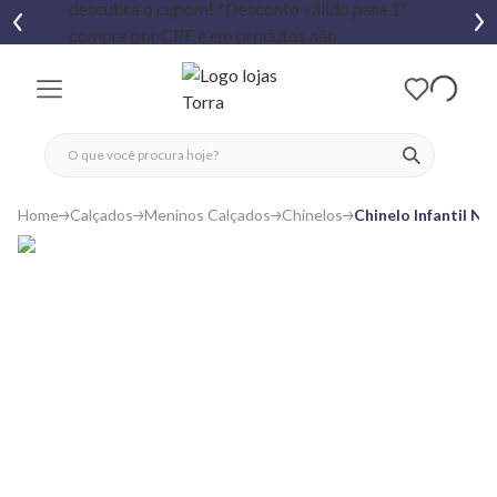
fechar menu
fechar menu
 favoritos
ver produtos
Home
Calçados
Meninos Calçados
Chinelos
Chinelo Infantil N