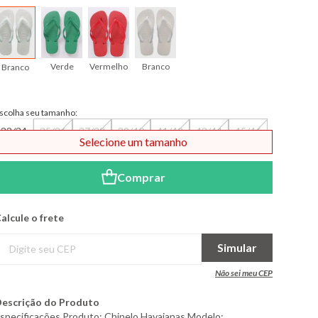
Verde
Vermelho
Branco
Branco
scolha seu tamanho:
33/34
35/36
37/38
39/40
41/42
43/44
45/46
Selecione um tamanho
Comprar
alcule o frete
Simular
Não sei meu CEP
escrição do Produto
specificações Produto: Chinelo Havaianas Modelo: