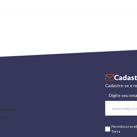
Cadast
Cadastre-se e re
Digite seu ema
Permito o rece
Torra