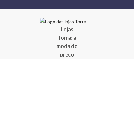
Lojas
Torra: a
moda do
preço
baixo
A Torra é
uma rede
varejista
que conta
com 90
lojas em 17
estados
brasileiros,
além da loja
online - site
e aplicativo.