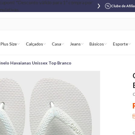
Clube de Afili
Plus Size
Calçados
Casa
Jeans
Básicos
Esporte
inelo Havaianas Unissex Top Branco
C
C