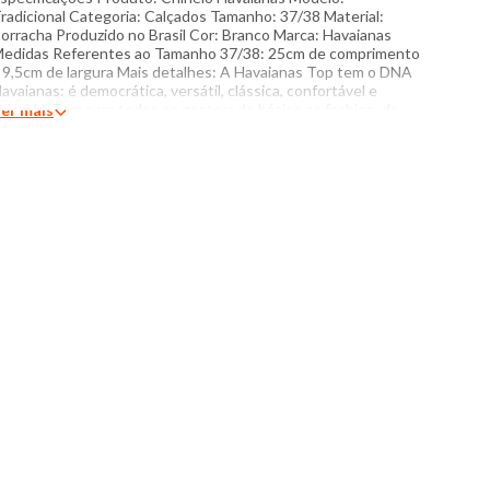
radicional Categoria: Calçados Tamanho: 37/38 Material:
orracha Produzido no Brasil Cor: Branco Marca: Havaianas
edidas Referentes ao Tamanho 37/38: 25cm de comprimento
 9,5cm de largura Mais detalhes: A Havaianas Top tem o DNA
avaianas: é democrática, versátil, clássica, confortável e
olorida. Tem para todos os gostos: do básico ao fashion, do
er mais
eutro ao vibrante. Você escolhe! O tom das cores dos
rodutos nas fotos podem sofrer variações em decorrência do
ash.​​​