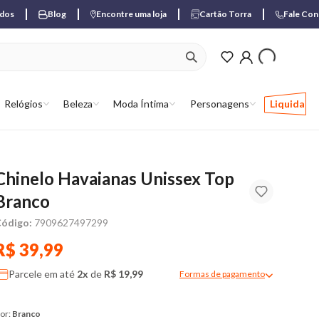
ados
Blog
Encontre uma loja
Cartão Torra
Fale Co
ver produtos favori
Relógios
Beleza
Moda Íntima
Personagens
Liquida
Chinelo Havaianas Unissex Top
Branco
ódigo:
7909627497299
R$ 39,99
Parcele em até
2x
de
R$ 19,99
Formas de pagamento
Modal de formas de pagame
or:
Branco