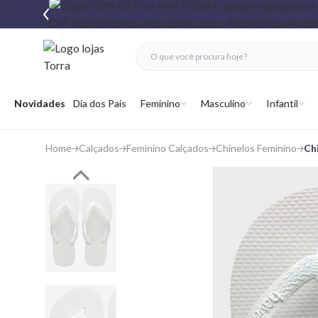
fechar menu
fechar menu
 favoritos
Abrir menu
Novidades
Dia dos Pais
Feminino
Masculino
Infantil
Home
Calçados
Feminino Calçados
Chinelos Feminino
Ch