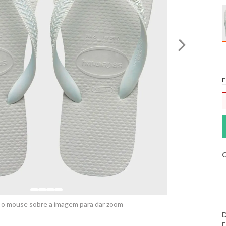
E
C
 o mouse sobre a imagem para dar zoom
D
E