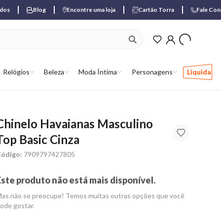
ados
Blog
Encontre uma loja
Cartão Torra
Fale Co
ver produtos favori
Relógios
Beleza
Moda Íntima
Personagens
Liquida
Chinelo Havaianas Masculino
Top Basic Cinza
ódigo:
7909797427805
Este produto não está mais disponível.
as não se preocupe! Temos muitas outras opções que você
ode gostar.