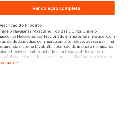
Ver coleção completa
escrição do Produto
hinelo Havaianas Masculino Top Basic Cinza Chinelo
asculino Havaianas confeccionado em material sintético. Com
iras de dedo médias com marca em alto relevo, possui palmilha
stampada e confortável, alta absorção de impacto e umidade,
olado flexível e emborrachado com frisos antiderrapantes.
ersátil, é o chinelo ideal para o seu dia a dia. Garanta já o seu!
specificações: - Composição: Material Sintético - Produzido
er mais
o Brasil - Sola: Borracha - Tamanhos: 37 ao 44 O tom das
ores dos produtos nas fotos podem sofrer variações em
ecorrência do flash.