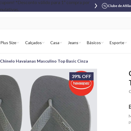
Clube de Afili
Plus Size
Calçados
Casa
Jeans
Básicos
Esporte
Chinelo Havaianas Masculino Top Basic Cinza
39% OFF
C
M
p