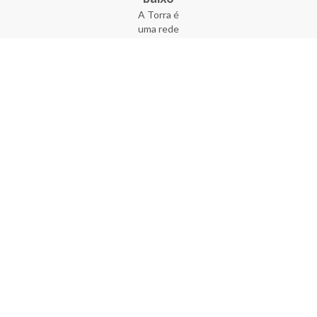
A Torra é
uma rede
varejista
que conta
com 90
lojas em 17
estados
brasileiros,
além da loja
online - site
e aplicativo.
Fundada há
33 anos no
coração do
Brás, a
empresa foi
criada com
o sonho de
transformar
o varejo
popular,
tornando-