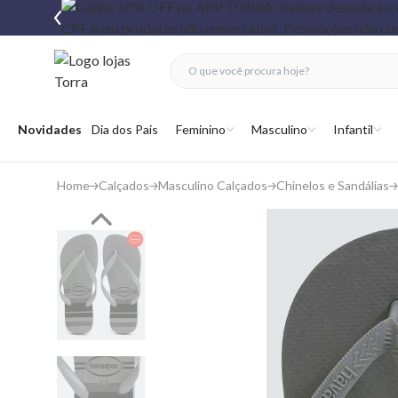
fechar menu
fechar menu
 favoritos
Abrir menu
Novidades
Dia dos Pais
Feminino
Masculino
Infantil
Home
Calçados
Masculino Calçados
Chinelos e Sandálias