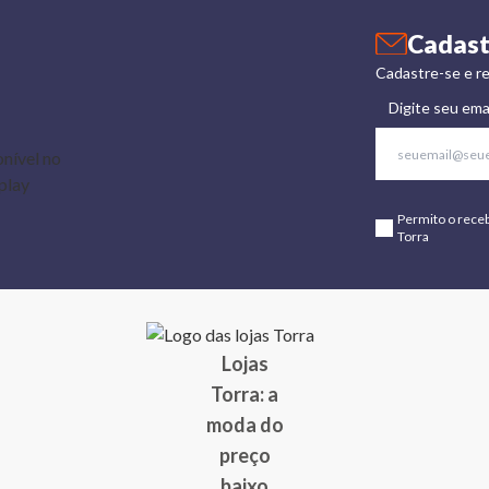
Cadast
Cadastre-se e re
Digite seu ema
Permito o rece
Torra
Lojas
Torra: a
moda do
preço
baixo