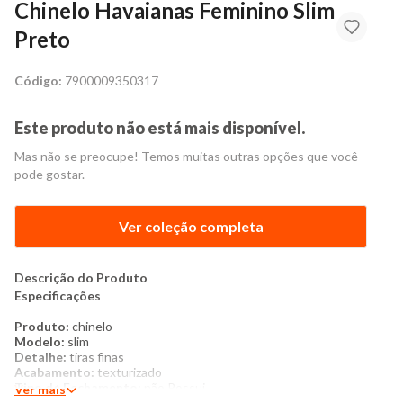
Chinelo Havaianas Feminino Slim
Preto
Código:
7900009350317
Este produto não está mais disponível.
Mas não se preocupe! Temos muitas outras opções que você
pode gostar.
Ver coleção completa
Descrição do Produto
Especificações
Produto:
chinelo
Modelo:
slim
Detalhe:
tiras finas
Acabamento:
texturizado
Tipo de Fechamento:
não Possui
Ver mais
Categoria:
calçados