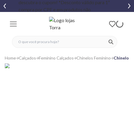
fechar menu
fechar menu
 favoritos
ver produtos
Home
Calçados
Feminino Calçados
Chinelos Feminino
Chinelo H