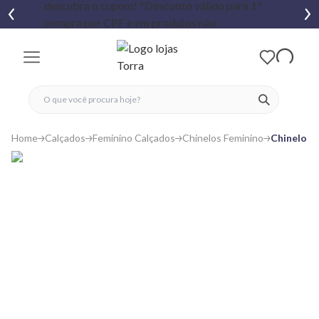
fechar menu
fechar menu
 favoritos
ver produtos
Home
Calçados
Feminino Calçados
Chinelos Feminino
Chinelo H