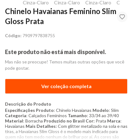
Chinelo Havaianas Feminino Slim
Gloss Prata
Código:
7909797838755
Este produto não está mais disponível.
Mas não se preocupe! Temos muitas outras opções que você
pode gostar.
Ver coleção completa
Descrição do Produto
Especificações
Produto
: Chinelo Havaianas
Modelo
: Slim
Categoria
: Calçados Femininos
Tamanho
: 33/34 ao 39/40
Material
: Borracha
Produzido no Brasil
Cor:
Prata
Marca
:
Havaianas
Mais Detalhes:
Com glitter metalizado na sola e nas
tiras, a Havaianas Slim Gloss é o modelo mais indicado para
quem não tem medo nenhum de brilhar por aí. As cores são