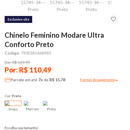
Exclusivo site
Chinelo Feminino Modare Ultra
Conforto Preto
Código:
7900381468983
De: R$ 129,99
Por: R$ 110,49
Parcele em até
7x
de
R$ 15,78
Formas de pagamento
Modal de formas de pag
Cor:
Preto
Marrom
Preto
Preto
Escolha seu tamanho: