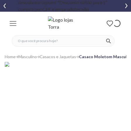
fechar menu
fechar menu
 favoritos
ver produtos
Home
Masculino
Casacos e Jaquetas
Casaco Moletom Masculin