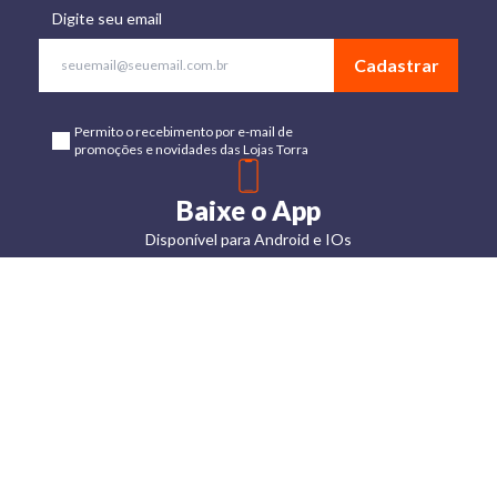
Digite seu email
Cadastrar
Permito o recebimento por e-mail de
promoções e novidades das Lojas Torra
Baixe o App
Disponível para Android e IOs
Lojas
Torra: a