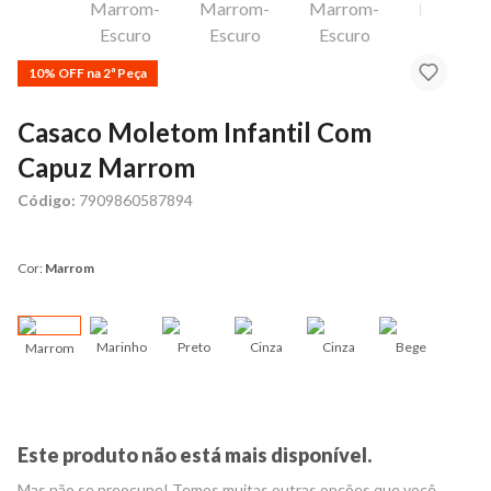
10% OFF na 2ª Peça
Casaco Moletom Infantil Com
Capuz Marrom
Código:
7909860587894
Cor:
Marrom
Marinho
Preto
Cinza
Cinza
Bege
Marrom
Mosta
Este produto não está mais disponível.
Mas não se preocupe! Temos muitas outras opções que você