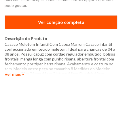
pode gostar.
Ver coleção completa
Descrição do Produto
Casaco Moletom Infantil Com Capuz Marrom Casaco infantil
confeccionado em tecido moletom. Ideal para crianças de 04 a
08 anos. Possui capuz com cordão regulador embutido, bolsos
frontais, manga longa com punho ribana, abertura frontal com
fechamento por zíper, barra ribana. Acabamento e costura no
tom. Modelo veste peça no tamanho 8 Medidas do Modelo:
Altura: 1,22m Tórax: 65cm Cintura: 58cm Quadril: 69cm
Ver mais
Manequim: 6/8 Especificações: - Composição: 100% poliéster -
Produzido na China - Instruções de lavagem: Lavar com
temperatura máxima de 30ºC Não usar alvejante a base de
cloro Proibido usar secadora Secar na horizontal sem torcer
Não passar Não lavar a seco Limpeza a úmido profissional O
tom das cores dos produtos nas fotos podem sofrer variações
em decorrência do flash.