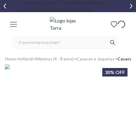
fechar menu
fechar menu
 favoritos
ver produtos
Home
Infantil
Meninos (4 - 8 anos)
Casacos e Jaquetas
Casaco M
30% OFF